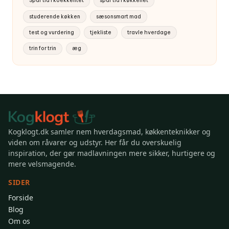
Spar tid i koekkentet
spar tid i køkkenet
studerende køkken
sæsonsmart mad
test og vurdering
tjekliste
travle hverdage
trin for trin
æg
Kogklogt.dk samler nem hverdagsmad, køkkenteknikker og
viden om råvarer og udstyr. Her får du overskuelig
inspiration, der gør madlavningen mere sikker, hurtigere og
mere velsmagende.
SIDER
Forside
Blog
Om os