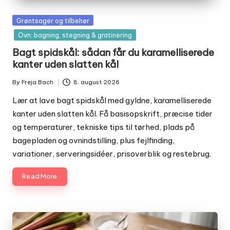
Posted
Grøntsager og tilbehør
in
Ovn: bagning, stegning & gratinering
Bagt spidskål: sådan får du karamelliserede
kanter uden slatten kål
By
Freja Bach
8. august 2026
Posted
by
Lær at lave bagt spidskål med gyldne, karamelliserede
kanter uden slatten kål. Få basisopskrift, præcise tider
og temperaturer, tekniske tips til tørhed, plads på
bagepladen og ovnindstilling, plus fejlfinding,
variationer, serveringsidéer, prisoverblik og restebrug.
Read More