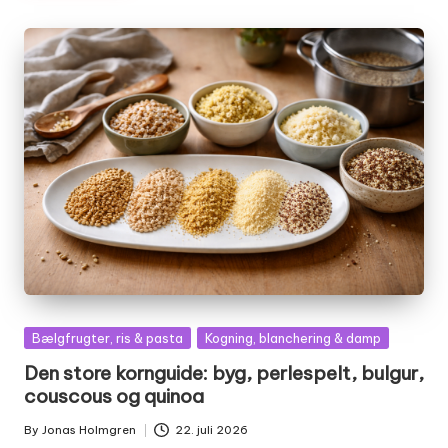
Posted
Bælgfrugter, ris & pasta
Kogning, blanchering & damp
in
Den store kornguide: byg, perlespelt, bulgur,
couscous og quinoa
By
Jonas Holmgren
22. juli 2026
Posted