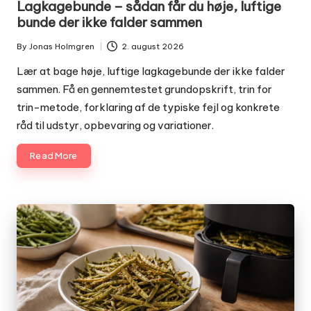
Lagkagebunde – sådan får du høje, luftige
bunde der ikke falder sammen
By
Jonas Holmgren
2. august 2026
Posted
by
Lær at bage høje, luftige lagkagebunde der ikke falder
sammen. Få en gennemtestet grundopskrift, trin for
trin-metode, forklaring af de typiske fejl og konkrete
råd til udstyr, opbevaring og variationer.
Read More