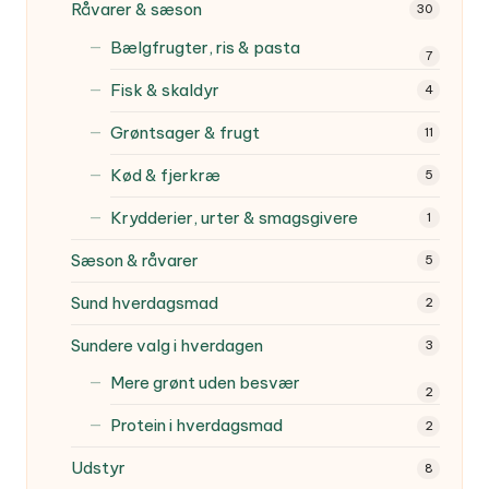
Råvarer & sæson
30
Bælgfrugter, ris & pasta
7
Fisk & skaldyr
4
Grøntsager & frugt
11
Kød & fjerkræ
5
Krydderier, urter & smagsgivere
1
Sæson & råvarer
5
Sund hverdagsmad
2
Sundere valg i hverdagen
3
Mere grønt uden besvær
2
Protein i hverdagsmad
2
Udstyr
8