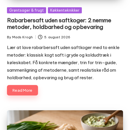
Posted
Grøntsager & frugt
Køkkenteknikker
in
Rabarbersaft uden saftkoger: 2 nemme
metoder, holdbarhed og opbevaring
By
Mads Krogh
5. august 2026
Posted
by
Lær at lave rabarbersaft uden saftkoger med to enkle
metoder: klassisk kogt saft i gryde og koldudtræk i
køleskabet. Få konkrete mængder, trin for trin-guide,
sammenligning af metoderne, samt realistiske råd om
holdbarhed, opbevaring og brug af rester.
Read More