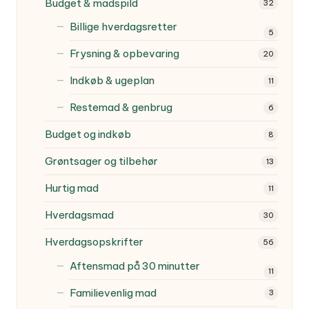
Budget & madspild
32
Billige hverdagsretter
5
Frysning & opbevaring
20
Indkøb & ugeplan
11
Restemad & genbrug
6
Budget og indkøb
8
Grøntsager og tilbehør
13
Hurtig mad
11
Hverdagsmad
30
Hverdagsopskrifter
56
Aftensmad på 30 minutter
11
Familievenlig mad
3