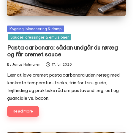
Posted
Kogning, blanchering & damp
in
Saucer, dressinger & emulsioner
Pasta carbonara: sådan undgår du røræg
og får cremet sauce
By
Jonas Holmgren
17. juli 2026
Posted
by
Lær at lave cremet pasta carbonara uden røræg med
konkrete temperatur-tricks, trin for trin-guide,
fejlfinding og praktiske råd om pastavand, æg, ost og
guanciale vs. bacon.
Read More