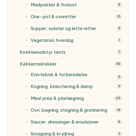
Madpakker & frokost
5
One-pot & ovnretter
10
Supper, salater og lette retter
5
Vegetarisk hverdag
1
Koekkenudstyr tests
7
Køkkenteknikker
93
Knivteknik & forberedelse
5
Kogning, blanchering & damp
9
Meal prep & planlægning
25
Ovn: bagning, stegning & gratinering
16
Saucer, dressinger & emulsioner
8
Smagning & krydring
2