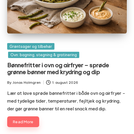
Posted
Grøntsager og tilbehør
in
Ovn: bagning, stegning & gratinering
Bønnefritter i ovn og airfryer – sprøde
grønne bønner med krydring og dip
By
Jonas Holmgren
1. august 2026
Posted
by
Lær at lave sprøde bønnefritter i både ovn og airfryer -
med tydelige tider, temperaturer, fejltjek og krydring,
der gør grønne bønner til en reel snack med dip.
Read More