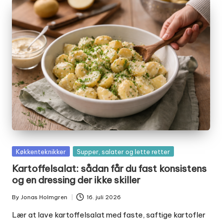
Posted
Køkkenteknikker
Supper, salater og lette retter
in
Kartoffelsalat: sådan får du fast konsistens
og en dressing der ikke skiller
By
Jonas Holmgren
16. juli 2026
Posted
by
Lær at lave kartoffelsalat med faste, saftige kartofler