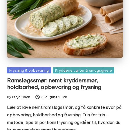
Posted
Frysning & opbevaring
Krydderier, urter & smagsgivere
in
Ramsløgssmør: nemt kryddersmør,
holdbarhed, opbevaring og frysning
By
Freja Bach
3. august 2026
Posted
by
Lær at lave nemt ramsløgssmør, og få konkrete svar på
opbevaring, holdbarhed og frysning. Trin for trin-
metode, tips til portionsfrysning og idéer til, hvordan du
bruger ramsløgssmør i hverdagen.