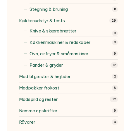
Stegning & bruning
11
Køkkenudstyr & tests
29
Knive & skærebrætter
3
Køkkenmaskiner & redskaber
3
Ovn, airfryer & småmaskiner
9
Pander & gryder
12
Mad til gæster & højtider
2
Madpakker frokost
8
Madspild og rester
32
Nemme opskrifter
9
Råvarer
4