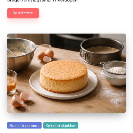
Read More
Posted
Basis i køkkenet
Køkkenteknikker
in