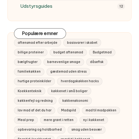
Udstyrsguides
12
Populære emner
aftensmad efter arbejde
basisvarer i skabet
billige proteiner
budget aftensmad
Budgetmad
bælgfrugter
børnevenlige smage
dåsefisk
familiekøkken
gæstemad uden stress
hurtige proteinkilder
hverdagskøkken hacks
Koekkenteknik
køkkenet i små boliger
køkkenfejl og redning
køkkenøkonomi
lav mad af det du har
Madspild
mad til madpakken
Meal prep
mere grønt i retten
ny i køkkenet
opbevaring og holdbarhed
smag uden besvær