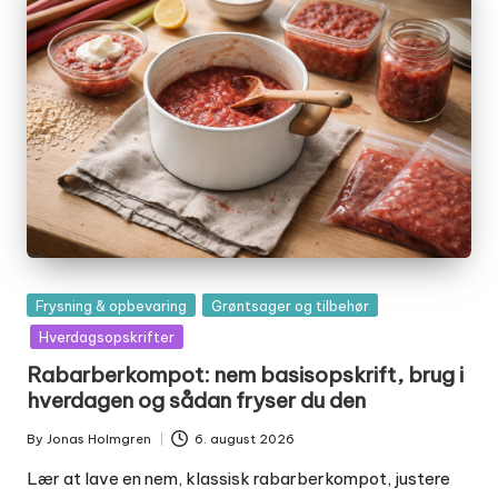
Posted
Frysning & opbevaring
Grøntsager og tilbehør
in
Hverdagsopskrifter
Rabarberkompot: nem basisopskrift, brug i
hverdagen og sådan fryser du den
By
Jonas Holmgren
6. august 2026
Posted
by
Lær at lave en nem, klassisk rabarberkompot, justere