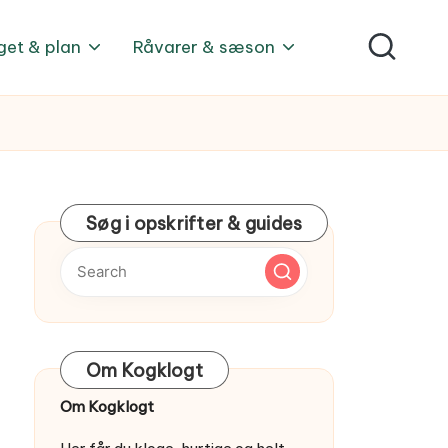
get & plan
Råvarer & sæson
Søg i opskrifter & guides
Om Kogklogt
Om Kogklogt