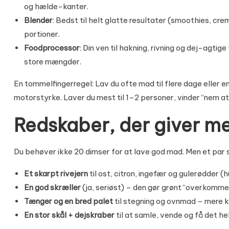
og hælde-kanter.
Blender
: Bedst til helt glatte resultater (smoothies, cr
portioner.
Foodprocessor
: Din ven til hakning, rivning og dej-agtig
store mængder.
En tommelfingerregel: Lav du ofte mad til flere dage eller en
motorstyrke. Laver du mest til 1–2 personer, vinder “nem at
Redskaber, der giver me
Du behøver ikke 20 dimser for at lave god mad. Men et par s
Et skarpt rivejern
til ost, citron, ingefær og gulerødder 
En god skræller
(ja, seriøst) – den gør grønt “overkommel
Tænger og en bred palet
til stegning og ovnmad – mere ko
En stor skål + dejskraber
til at samle, vende og få det he