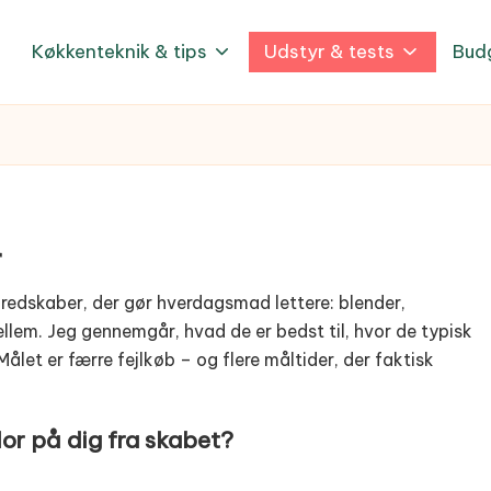
Køkkenteknik & tips
Udstyr & tests
Bud
r
 redskaber, der gør hverdagsmad lettere: blender,
ellem. Jeg gennemgår, hvad de er bedst til, hvor de typisk
ålet er færre fejlkøb – og flere måltider, der faktisk
or på dig fra skabet?