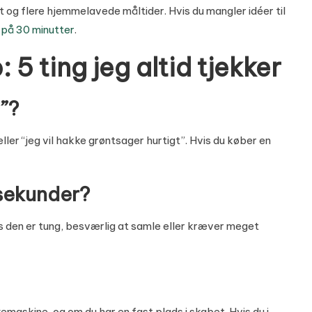
t og flere hjemmelavede måltider. Hvis du mangler idéer til
på 30 minutter
.
5 ting jeg altid tjekker
”?
ller “jeg vil hakke grøntsager hurtigt”. Hvis du køber en
sekunder?
s den er tung, besværlig at samle eller kræver meget
emaskine, og om du har en fast plads i skabet. Hvis du i