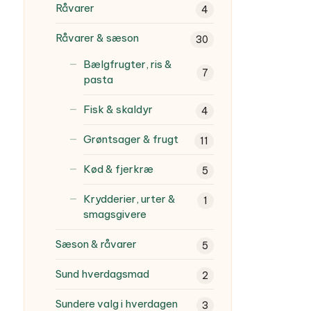
Råvarer
4
Råvarer & sæson
30
Bælgfrugter, ris &
7
pasta
Fisk & skaldyr
4
Grøntsager & frugt
11
Kød & fjerkræ
5
Krydderier, urter &
1
smagsgivere
Sæson & råvarer
5
Sund hverdagsmad
2
Sundere valg i hverdagen
3