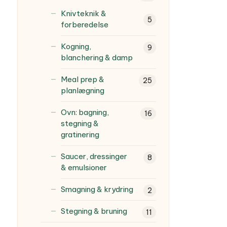
Knivteknik &
5
forberedelse
Kogning,
9
blanchering & damp
Meal prep &
25
planlægning
Ovn: bagning,
16
stegning &
gratinering
Saucer, dressinger
8
& emulsioner
Smagning & krydring
2
Stegning & bruning
11