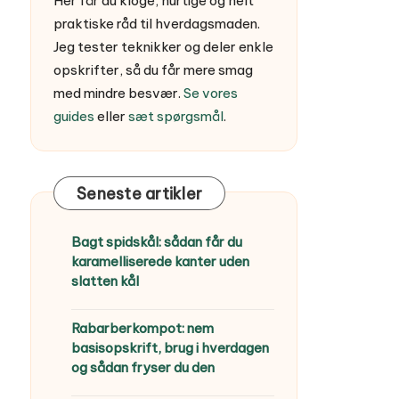
Her får du kloge, hurtige og helt
praktiske råd til hverdagsmaden.
Jeg tester teknikker og deler enkle
opskrifter, så du får mere smag
med mindre besvær.
Se vores
guides
eller
sæt spørgsmål
.
Seneste artikler
Bagt spidskål: sådan får du
karamelliserede kanter uden
slatten kål
Rabarberkompot: nem
basisopskrift, brug i hverdagen
og sådan fryser du den