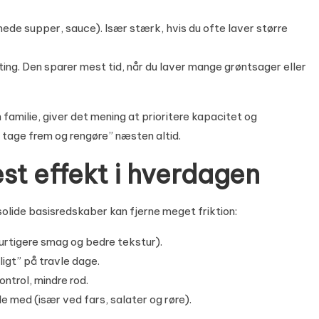
emede supper, sauce). Især stærk, hvis du ofte laver større
e ting. Den sparer mest tid, når du laver mange grøntsager eller
 familie, giver det mening at prioritere kapacitet og
 tage frem og rengøre” næsten altid.
st effekt i hverdagen
olide basisredskaber kan fjerne meget friktion:
(hurtigere smag og bedre tekstur).
igt” på travle dage.
ntrol, mindre rod.
le med (især ved fars, salater og røre).