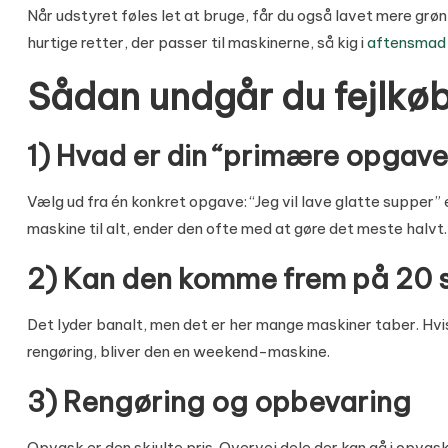
Når udstyret føles let at bruge, får du også lavet mere grøn
hurtige retter, der passer til maskinerne, så kig i
aftensmad 
Sådan undgår du fejlkøb: 
1) Hvad er din “primære opgave
Vælg ud fra én konkret opgave: “Jeg vil lave glatte supper” e
maskine til alt, ender den ofte med at gøre det meste halvt.
2) Kan den komme frem på 20 
Det lyder banalt, men det er her mange maskiner taber. Hvi
rengøring, bliver den en weekend-maskine.
3) Rengøring og opbevaring
Opvask er den skjulte pris. Overvej dele der kan gå i opvask