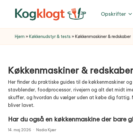
Opskrifter
Skip
to
content
Hjem
»
Køkkenudstyr & tests
»
Køkkenmaskiner & redskaber
Køkkenmaskiner & redskabe
Her finder du praktiske guides til de køkkenmaskiner og
stavblender, foodprocessor, rivejern og alt det midt im
skuffer, og hvordan du vælger uden at købe dig fattig. M
bliver lavet.
Har du også en køkkenmaskine der bare gl
14. maj 2026
·
Nadia Kjær