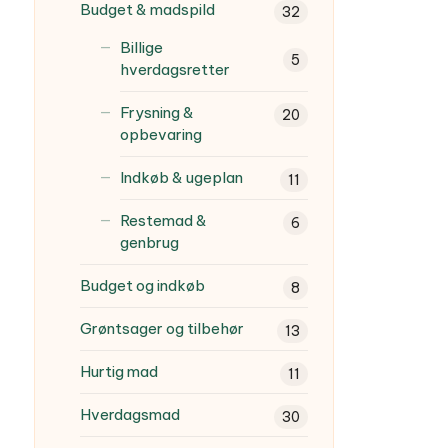
Budget & madspild
32
Billige
5
hverdagsretter
Frysning &
20
opbevaring
Indkøb & ugeplan
11
Restemad &
6
genbrug
Budget og indkøb
8
Grøntsager og tilbehør
13
Hurtig mad
11
Hverdagsmad
30