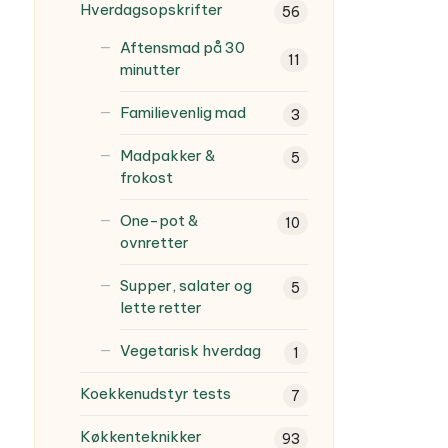
Hverdagsopskrifter
56
Aftensmad på 30
11
minutter
Familievenlig mad
3
Madpakker &
5
frokost
One-pot &
10
ovnretter
Supper, salater og
5
lette retter
Vegetarisk hverdag
1
Koekkenudstyr tests
7
Køkkenteknikker
93