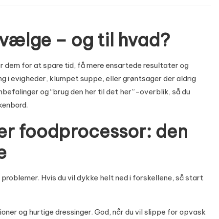
vælge – og til hvad?
r dem for at spare tid, få mere ensartede resultater og
g i evigheder, klumpet suppe, eller grøntsager der aldrig
anbefalinger og “brug den her til det her”-overblik, så du
kkenbord.
ler foodprocessor: den
e
problemer. Hvis du vil dykke helt ned i forskellene, så start
tioner og hurtige dressinger. God, når du vil slippe for opvask