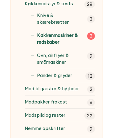
Køkkenudstyr & tests
29
Knive &
3
skærebrætter
Køkkenmaskiner &
3
redskaber
Ovn, airfryer &
9
småmaskiner
Pander & gryder
12
Mad til gæster & højtider
2
Madpakker frokost
8
Madspild og rester
32
Nemme opskrifter
9