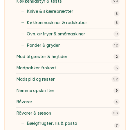
Køkkenudstyr & tests
29
Knive & skærebrætter
3
Køkkenmaskiner & redskaber
3
Ovn, airfryer & småmaskiner
9
Pander & gryder
12
Mad til gæster & højtider
2
Madpakker frokost
8
Madspild og rester
32
Nemme opskrifter
9
Råvarer
4
Råvarer & sæson
30
Bælgfrugter, ris & pasta
7