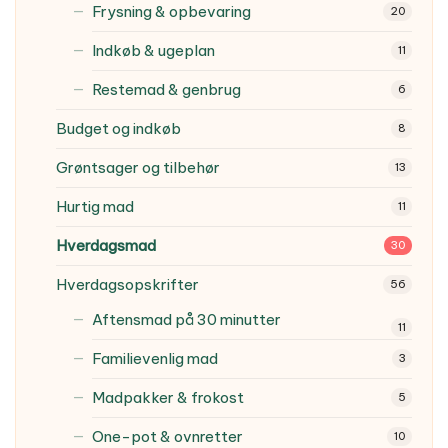
Frysning & opbevaring
20
Indkøb & ugeplan
11
Restemad & genbrug
6
Budget og indkøb
8
Grøntsager og tilbehør
13
Hurtig mad
11
Hverdagsmad
30
Hverdagsopskrifter
56
Aftensmad på 30 minutter
11
Familievenlig mad
3
Madpakker & frokost
5
One-pot & ovnretter
10