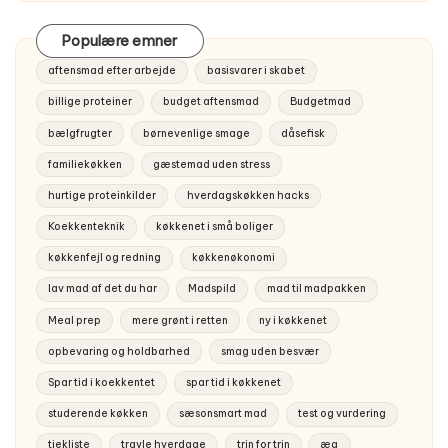
Populære emner
aftensmad efter arbejde
basisvarer i skabet
billige proteiner
budget aftensmad
Budgetmad
bælgfrugter
børnevenlige smage
dåsefisk
familiekøkken
gæstemad uden stress
hurtige proteinkilder
hverdagskøkken hacks
Koekkenteknik
køkkenet i små boliger
køkkenfejl og redning
køkkenøkonomi
lav mad af det du har
Madspild
mad til madpakken
Meal prep
mere grønt i retten
ny i køkkenet
opbevaring og holdbarhed
smag uden besvær
Spar tid i koekkentet
spar tid i køkkenet
studerende køkken
sæsonsmart mad
test og vurdering
tjekliste
travle hverdage
trin for trin
æg