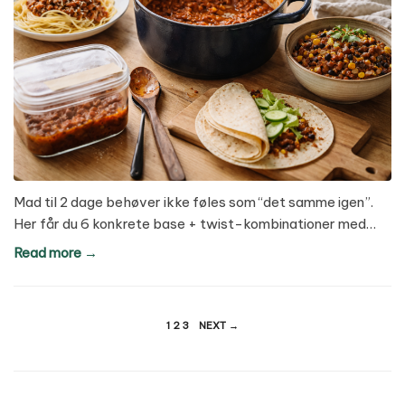
Mad til 2 dage behøver ikke føles som “det samme igen”.
Her får du 6 konkrete base + twist-kombinationer med…
Read more →
Indlægsinddeling
1
2
3
NEXT →