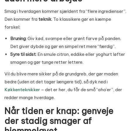
Smag i hverdagen kommer sjældent fra “flere ingredienser”.
Den kommer fra
teknik
. To klassikere gør en kæmpe
forskel:
Bruning
: Giv kød, svampe eller grønt farve på panden.
Det giver dybde og gør en simpel ret mere “færdig”.
Syre til sidst
: En smule citron, eddike eller yoghurt løfter
smagen og gør tunge retter lettere.
Vil du blive mere sikker på de grundgreb, der gør maden
bedre (uden at det tager længere tid), så dyk ned i
Køkkenteknikker
– det er her, du får de små “aha’er”, der
redder mange hverdage.
Når tiden er knap: genveje
der stadig smager af
hjemmelavet