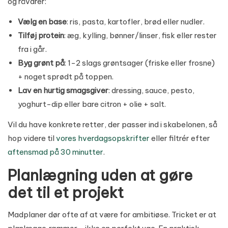
og råvarer:
Vælg en base
: ris, pasta, kartofler, brød eller nudler.
Tilføj protein
: æg, kylling, bønner/linser, fisk eller rester
fra i går.
Byg grønt på
: 1-2 slags grøntsager (friske eller frosne)
+ noget sprødt på toppen.
Lav en hurtig smagsgiver
: dressing, sauce, pesto,
yoghurt-dip eller bare citron + olie + salt.
Vil du have konkrete retter, der passer ind i skabelonen, så
hop videre til
vores hverdagsopskrifter
eller filtrér efter
aftensmad på 30 minutter
.
Planlægning uden at gøre
det til et projekt
Madplaner dør ofte af at være for ambitiøse. Tricket er at