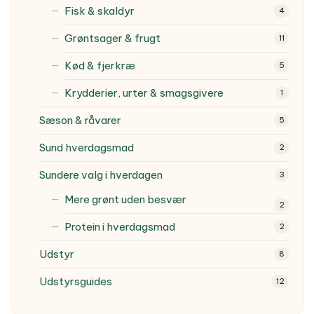
Fisk & skaldyr
4
Grøntsager & frugt
11
Kød & fjerkræ
5
Krydderier, urter & smagsgivere
1
Sæson & råvarer
5
Sund hverdagsmad
2
Sundere valg i hverdagen
3
Mere grønt uden besvær
2
Protein i hverdagsmad
2
Udstyr
8
Udstyrsguides
12