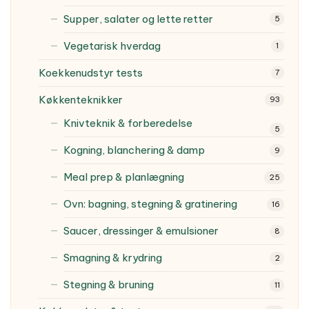
Supper, salater og lette retter
5
Vegetarisk hverdag
1
Koekkenudstyr tests
7
Køkkenteknikker
93
Knivteknik & forberedelse
5
Kogning, blanchering & damp
9
Meal prep & planlægning
25
Ovn: bagning, stegning & gratinering
16
Saucer, dressinger & emulsioner
8
Smagning & krydring
2
Stegning & bruning
11