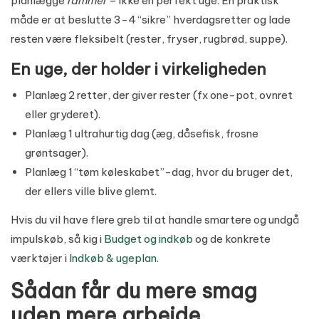
planlægge
rammer
– ikke en perfekt uge. En praktisk
måde er at beslutte 3-4 “sikre” hverdagsretter og lade
resten være fleksibelt (rester, fryser, rugbrød, suppe).
En uge, der holder i virkeligheden
Planlæg 2 retter, der giver rester (fx one-pot, ovnret
eller gryderet).
Planlæg 1 ultrahurtig dag (æg, dåsefisk, frosne
grøntsager).
Planlæg 1 “tøm køleskabet”-dag, hvor du bruger det,
der ellers ville blive glemt.
Hvis du vil have flere greb til at handle smartere og undgå
impulskøb, så kig i
Budget og indkøb
og de konkrete
værktøjer i
Indkøb & ugeplan
.
Sådan får du mere smag
uden mere arbejde