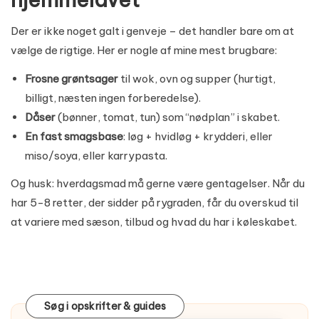
Der er ikke noget galt i genveje – det handler bare om at
vælge de rigtige. Her er nogle af mine mest brugbare:
Frosne grøntsager
til wok, ovn og supper (hurtigt,
billigt, næsten ingen forberedelse).
Dåser
(bønner, tomat, tun) som “nødplan” i skabet.
En fast smagsbase
: løg + hvidløg + krydderi, eller
miso/soya, eller karrypasta.
Og husk: hverdagsmad må gerne være gentagelser. Når du
har 5-8 retter, der sidder på rygraden, får du overskud til
at variere med sæson, tilbud og hvad du har i køleskabet.
Søg i opskrifter & guides