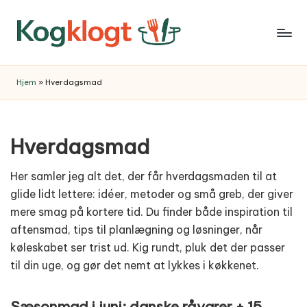
Skip
to
content
Hjem
»
Hverdagsmad
Hverdagsmad
Her samler jeg alt det, der får hverdagsmaden til at
glide lidt lettere: idéer, metoder og små greb, der giver
mere smag på kortere tid. Du finder både inspiration til
aftensmad, tips til planlægning og løsninger, når
køleskabet ser trist ud. Kig rundt, pluk det der passer
til din uge, og gør det nemt at lykkes i køkkenet.
Sæsonmad i juni: danske råvarer + 15