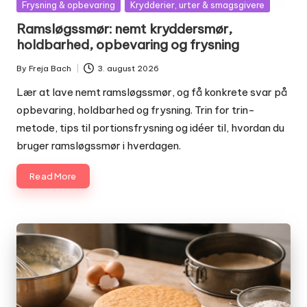
Posted
Frysning & opbevaring
Krydderier, urter & smagsgivere
in
Ramsløgssmør: nemt kryddersmør,
holdbarhed, opbevaring og frysning
By
Freja Bach
3. august 2026
Posted
by
Lær at lave nemt ramsløgssmør, og få konkrete svar på
opbevaring, holdbarhed og frysning. Trin for trin-
metode, tips til portionsfrysning og idéer til, hvordan du
bruger ramsløgssmør i hverdagen.
Read More