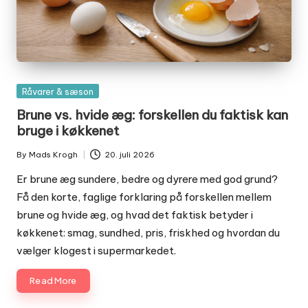
Posted
Råvarer & sæson
in
Brune vs. hvide æg: forskellen du faktisk kan
bruge i køkkenet
By
Mads Krogh
20. juli 2026
Posted
by
Er brune æg sundere, bedre og dyrere med god grund?
Få den korte, faglige forklaring på forskellen mellem
brune og hvide æg, og hvad det faktisk betyder i
køkkenet: smag, sundhed, pris, friskhed og hvordan du
vælger klogest i supermarkedet.
Read More