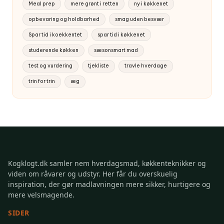
Meal prep
mere grønt i retten
ny i køkkenet
opbevaring og holdbarhed
smag uden besvær
Spar tid i koekkentet
spar tid i køkkenet
studerende køkken
sæsonsmart mad
test og vurdering
tjekliste
travle hverdage
trin for trin
æg
Kogklogt.dk samler nem hverdagsmad, køkkenteknikker og
viden om råvarer og udstyr. Her får du overskuelig
inspiration, der gør madlavningen mere sikker, hurtigere og
mere velsmagende.
SIDER