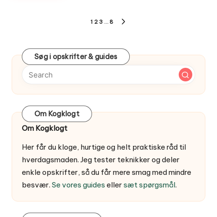
Indlægsinddeling
1
2
3
…
8
NEXT
PAGE
Søg i opskrifter & guides
Om Kogklogt
Om Kogklogt
Her får du kloge, hurtige og helt praktiske råd til
hverdagsmaden. Jeg tester teknikker og deler
enkle opskrifter, så du får mere smag med mindre
besvær.
Se vores guides
eller
sæt spørgsmål
.