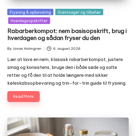
Posted
Frysning & opbevaring
Grøntsager og tilbehør
in
Hverdagsopskrifter
Rabarberkompot: nem basisopskrift, brug i
hverdagen og sådan fryser du den
By
Jonas Holmgren
6. august 2026
Posted
by
Lær at lave en nem, klassisk rabarberkompot, justere
smag og konsistens, bruge den i både søde og salte
retter og få den til at holde længere med sikker
køleskabsopbevaring og trin-for-trin guide til frysning.
Read More