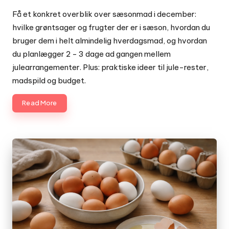
Posted
by
Få et konkret overblik over sæsonmad i december:
hvilke grøntsager og frugter der er i sæson, hvordan du
bruger dem i helt almindelig hverdagsmad, og hvordan
du planlægger 2 - 3 dage ad gangen mellem
julearrangementer. Plus: praktiske ideer til jule-rester,
madspild og budget.
Read More