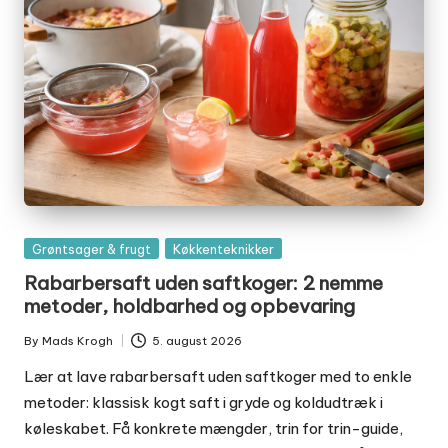
Posted
Grøntsager & frugt
Køkkenteknikker
in
Rabarbersaft uden saftkoger: 2 nemme
metoder, holdbarhed og opbevaring
By
Mads Krogh
5. august 2026
Posted
by
Lær at lave rabarbersaft uden saftkoger med to enkle
metoder: klassisk kogt saft i gryde og koldudtræk i
køleskabet. Få konkrete mængder, trin for trin-guide,