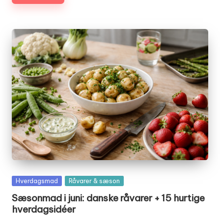
Posted
Hverdagsmad
Råvarer & sæson
in
Sæsonmad i juni: danske råvarer + 15 hurtige
hverdagsidéer