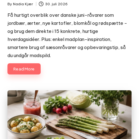
By
Nadia Kjær
30. juli 2026
Posted
by
Få hurtigt overblik over danske juni-råvarer som
jordbær, ærter, nye kartofler, blomkål og rødspætte -
og brug dem direkte i 15 konkrete, hurtige
hverdagsidéer. Plus: enkel madplan-inspiration,
smartere brug af sæsonråvarer og opbevaringstip, så
du undgår madspild.
Read More