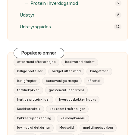
Protein i hverdagsmad
2
Udstyr
8
Udstyrsguides
12
Populære emner
aftensmad efter arbejde
basisvarer i skabet
billige proteiner
budget aftensmad
Budgetmad
bælgfrugter
børnevenlige smage
dåsefisk
familiekøkken
gæstemad uden stress
hurtige proteinkilder
hverdagskøkken hacks
Koekkenteknik
køkkenet i små boliger
køkkenfejl og redning
køkkenøkonomi
lav mad af det du har
Madspild
mad til madpakken