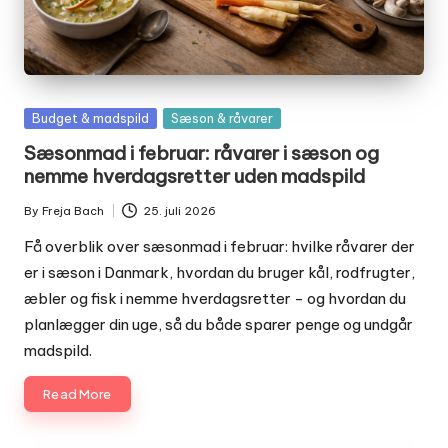
Posted
Budget & madspild
Sæson & råvarer
in
Sæsonmad i februar: råvarer i sæson og
nemme hverdagsretter uden madspild
By
Freja Bach
25. juli 2026
Posted
by
Få overblik over sæsonmad i februar: hvilke råvarer der
er i sæson i Danmark, hvordan du bruger kål, rodfrugter,
æbler og fisk i nemme hverdagsretter - og hvordan du
planlægger din uge, så du både sparer penge og undgår
madspild.
Read More