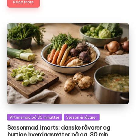
Read More
Posted
Aftensmad på 30 minutter
Sæson & råvarer
in
Sæsonmad i marts: danske råvarer og
hurtige hverdagsretter på ca. 30 min