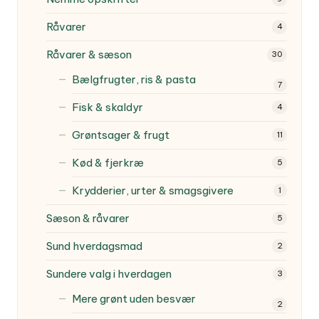
Råvarer
4
Råvarer & sæson
30
Bælgfrugter, ris & pasta
7
Fisk & skaldyr
4
Grøntsager & frugt
11
Kød & fjerkræ
5
Krydderier, urter & smagsgivere
1
Sæson & råvarer
5
Sund hverdagsmad
2
Sundere valg i hverdagen
3
Mere grønt uden besvær
2