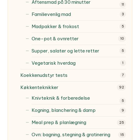
Aftensmad på 30 minutter
11
Familievenlig mad
3
Madpakker & frokost
5
One-pot & ovnretter
10
Supper, salater og lette retter
5
Vegetarisk hverdag
1
Koekkenudstyr tests
7
Køkkenteknikker
92
Knivteknik & forberedelse
5
Kogning, blanchering & damp
9
Meal prep & planlægning
25
Ovn: bagning, stegning & gratinering
15