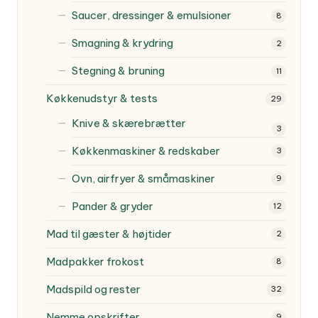
Saucer, dressinger & emulsioner
8
Smagning & krydring
2
Stegning & bruning
11
Køkkenudstyr & tests
29
Knive & skærebrætter
3
Køkkenmaskiner & redskaber
3
Ovn, airfryer & småmaskiner
9
Pander & gryder
12
Mad til gæster & højtider
2
Madpakker frokost
8
Madspild og rester
32
Nemme opskrifter
9