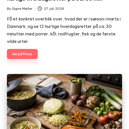
By
Signe Møller
27. juli 2026
Posted
by
Få et konkret overblik over, hvad der er i sæson i marts i
Danmark, og se 12 hurtige hverdagsretter på ca. 30
minutter med porrer, kål, rodfrugter, fisk og de første
vilde urter.
Read More