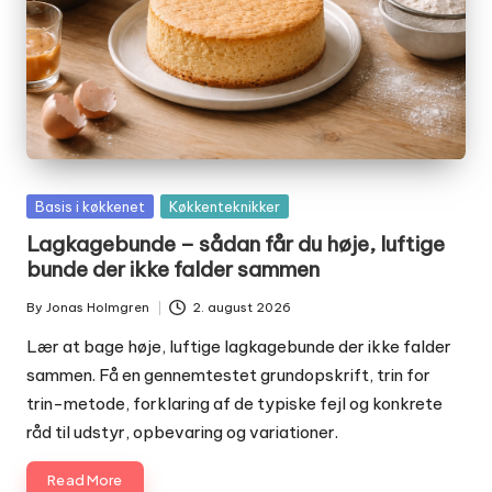
Posted
Basis i køkkenet
Køkkenteknikker
in
Lagkagebunde – sådan får du høje, luftige
bunde der ikke falder sammen
By
Jonas Holmgren
2. august 2026
Posted
by
Lær at bage høje, luftige lagkagebunde der ikke falder
sammen. Få en gennemtestet grundopskrift, trin for
trin-metode, forklaring af de typiske fejl og konkrete
råd til udstyr, opbevaring og variationer.
Read More