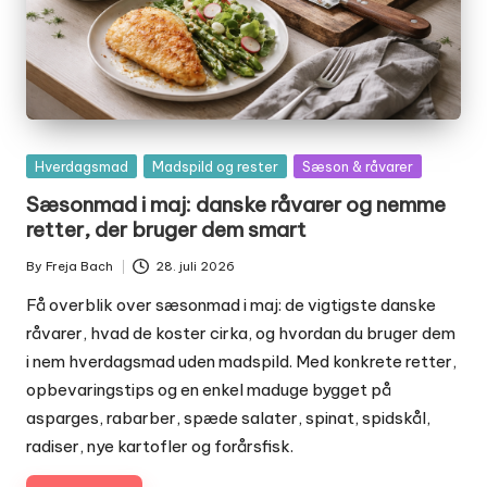
Posted
Hverdagsmad
Madspild og rester
Sæson & råvarer
in
Sæsonmad i maj: danske råvarer og nemme
retter, der bruger dem smart
By
Freja Bach
28. juli 2026
Posted
by
Få overblik over sæsonmad i maj: de vigtigste danske
råvarer, hvad de koster cirka, og hvordan du bruger dem
i nem hverdagsmad uden madspild. Med konkrete retter,
opbevaringstips og en enkel maduge bygget på
asparges, rabarber, spæde salater, spinat, spidskål,
radiser, nye kartofler og forårsfisk.