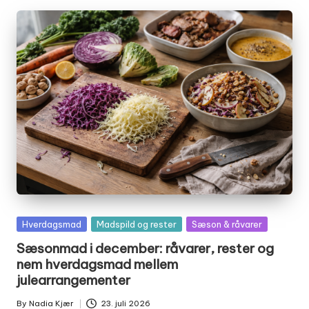
Posted
Hverdagsmad
Madspild og rester
Sæson & råvarer
in
Sæsonmad i december: råvarer, rester og
nem hverdagsmad mellem
julearrangementer
By
Nadia Kjær
23. juli 2026