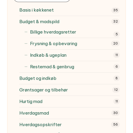
Basis i køkkenet
35
Budget & madspild
32
Billige hverdagsretter
5
Frysning & opbevaring
20
Indkøb & ugeplan
11
Restemad & genbrug
6
Budget og indkøb
8
Grøntsager og tilbehør
12
Hurtig mad
11
Hverdagsmad
30
Hverdagsopskrifter
56