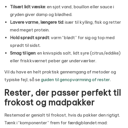
Tilsæt lidt væske
: en sjat vand, bouillon eller sauce i
gryden giver damp og blødhed.
Lavere varme, længere tid
: især til kylling, fisk og retter
med meget protein.
Hold sprødt sprødt
: varm “blødt” for sig og top med
sprødt til sidst.
Smag til igen
: en knivspids salt, lidt syre (citrus/eddike)
eller friskkværnet peber gør underværker.
Vil du have en helt praktisk gennemgang af metoder og
typiske fejl, så se
guiden til genopvarmning af rester
.
Rester, der passer perfekt til
frokost og madpakker
Restemad er genialt til frokost, hvis du pakker den rigtigt.
Tænk i “komponenter” frem for færdigblandet mad: