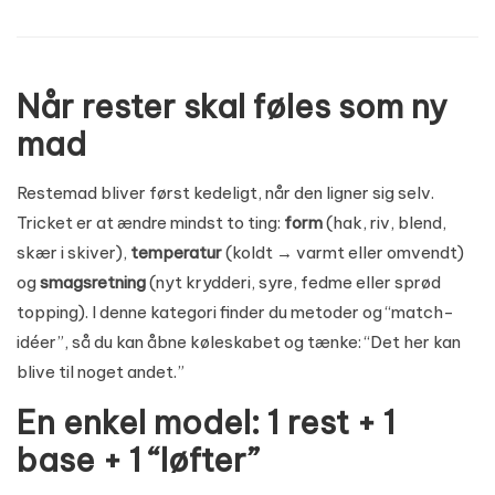
Når rester skal føles som ny
mad
Restemad bliver først kedeligt, når den ligner sig selv.
Tricket er at ændre mindst to ting:
form
(hak, riv, blend,
skær i skiver),
temperatur
(koldt → varmt eller omvendt)
og
smagsretning
(nyt krydderi, syre, fedme eller sprød
topping). I denne kategori finder du metoder og “match-
idéer”, så du kan åbne køleskabet og tænke: “Det her kan
blive til noget andet.”
En enkel model: 1 rest + 1
base + 1 “løfter”