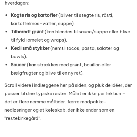
hverdagen:
Kogte ris og kartofler
(bliver til stegte ris, rösti,
kartoffelmos-vafler, suppe).
Tilberedt grønt
(kan blendes til sauce/suppe eller blive
til fyld i omelet og wraps).
Kød i små stykker
(nemt i tacos, pasta, salater og
bowls).
Saucer
(kan strækkes med grønt, bouillon eller
bælgfrugter og blive til en ny ret).
Scroll videre i indlæggene her på siden, og pluk de idéer, der
passer til dine typiske rester. Målet er ikke perfektion –
det er flere nemme måltider, færre madpakke-
nødløsninger og et køleskab, der ikke ender som en
“restekirkegård”.