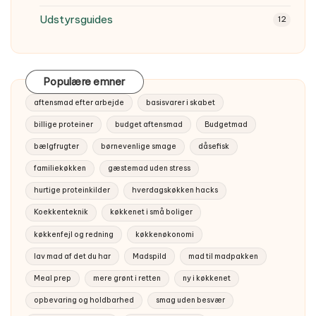
Udstyrsguides
12
Populære emner
aftensmad efter arbejde
basisvarer i skabet
billige proteiner
budget aftensmad
Budgetmad
bælgfrugter
børnevenlige smage
dåsefisk
familiekøkken
gæstemad uden stress
hurtige proteinkilder
hverdagskøkken hacks
Koekkenteknik
køkkenet i små boliger
køkkenfejl og redning
køkkenøkonomi
lav mad af det du har
Madspild
mad til madpakken
Meal prep
mere grønt i retten
ny i køkkenet
opbevaring og holdbarhed
smag uden besvær