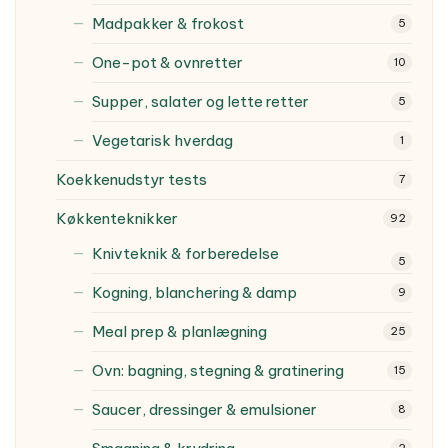
Madpakker & frokost
5
One-pot & ovnretter
10
Supper, salater og lette retter
5
Vegetarisk hverdag
1
Koekkenudstyr tests
7
Køkkenteknikker
92
Knivteknik & forberedelse
5
Kogning, blanchering & damp
9
Meal prep & planlægning
25
Ovn: bagning, stegning & gratinering
15
Saucer, dressinger & emulsioner
8