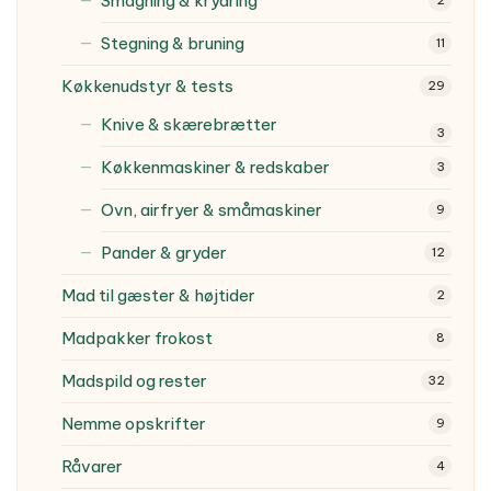
Smagning & krydring
2
Stegning & bruning
11
Køkkenudstyr & tests
29
Knive & skærebrætter
3
Køkkenmaskiner & redskaber
3
Ovn, airfryer & småmaskiner
9
Pander & gryder
12
Mad til gæster & højtider
2
Madpakker frokost
8
Madspild og rester
32
Nemme opskrifter
9
Råvarer
4