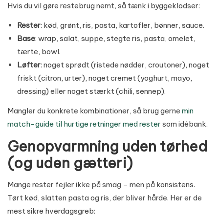
Hvis du vil gøre restebrug nemt, så tænk i byggeklodser:
Rester
: kød, grønt, ris, pasta, kartofler, bønner, sauce.
Base
: wrap, salat, suppe, stegte ris, pasta, omelet,
tærte, bowl.
Løfter
: noget sprødt (ristede nødder, croutoner), noget
friskt (citron, urter), noget cremet (yoghurt, mayo,
dressing) eller noget stærkt (chili, sennep).
Mangler du konkrete kombinationer, så brug gerne
min
match-guide til hurtige retninger med rester
som idébank.
Genopvarmning uden tørhed
(og uden gætteri)
Mange rester fejler ikke på smag – men på konsistens.
Tørt kød, slatten pasta og ris, der bliver hårde. Her er de
mest sikre hverdagsgreb: