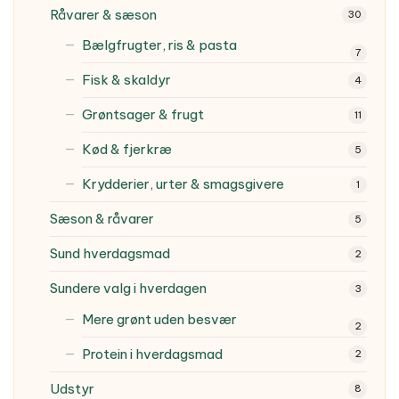
Råvarer & sæson
30
Bælgfrugter, ris & pasta
7
Fisk & skaldyr
4
Grøntsager & frugt
11
Kød & fjerkræ
5
Krydderier, urter & smagsgivere
1
Sæson & råvarer
5
Sund hverdagsmad
2
Sundere valg i hverdagen
3
Mere grønt uden besvær
2
Protein i hverdagsmad
2
Udstyr
8