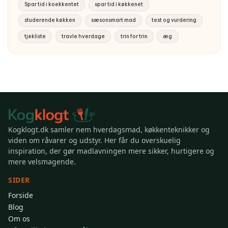
Spar tid i koekkentet
spar tid i køkkenet
studerende køkken
sæsonsmart mad
test og vurdering
tjekliste
travle hverdage
trin for trin
æg
Kogklogt.dk samler nem hverdagsmad, køkkenteknikker og
viden om råvarer og udstyr. Her får du overskuelig
inspiration, der gør madlavningen mere sikker, hurtigere og
mere velsmagende.
SIDER
Forside
Blog
Om os