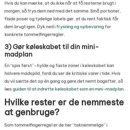
Hvis du kan mærke, at du ikke når at få resterne brugt i
morgen, så frys dem ned med det samme. Små portioner,
flade poser og tydelige labels gør, at du rent faktisk får
dem brugt igen. Dyk ned i
frysning og opbevaring
for
konkrete tommelfingerregler.
3) Gør køleskabet til din mini-
madplan
En “spis først”-hylde og faste zoner i køleskabet kan
halvere madspild, fordi du ser de kritiske varer i tide. Hvis
du vil sætte det op én gang og gøre det nemt bagefter, så
læs
guiden til at indrette køleskabet som en mini-madplan
.
Hvilke rester er de nemmeste
at genbruge?
Som tommelfingerregel er de her “taknemmelige” i