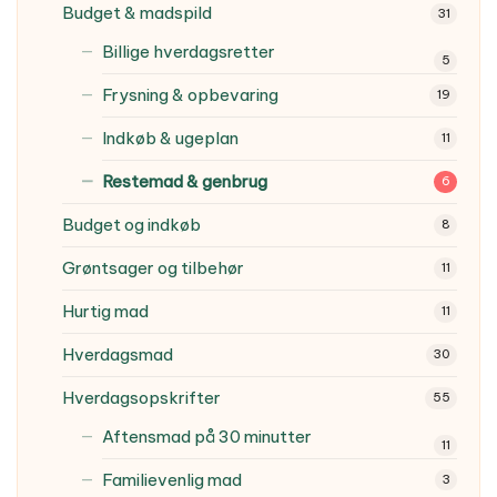
Budget & madspild
31
Billige hverdagsretter
5
Frysning & opbevaring
19
Indkøb & ugeplan
11
Restemad & genbrug
6
Budget og indkøb
8
Grøntsager og tilbehør
11
Hurtig mad
11
Hverdagsmad
30
Hverdagsopskrifter
55
Aftensmad på 30 minutter
11
Familievenlig mad
3