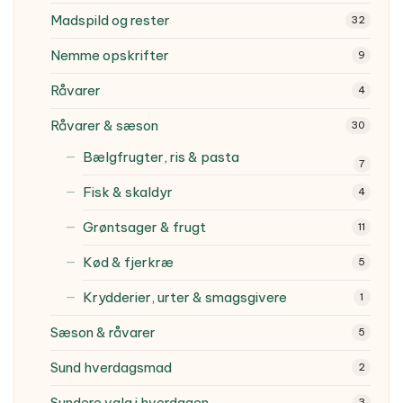
Madspild og rester
32
Nemme opskrifter
9
Råvarer
4
Råvarer & sæson
30
Bælgfrugter, ris & pasta
7
Fisk & skaldyr
4
Grøntsager & frugt
11
Kød & fjerkræ
5
Krydderier, urter & smagsgivere
1
Sæson & råvarer
5
Sund hverdagsmad
2
Sundere valg i hverdagen
3