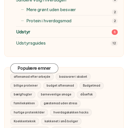
Mere grønt uden besvær
2
Protein i hverdagsmad
2
Udstyr
8
Udstyrsguides
12
Populære emner
aftensmad efter arbejde
basisvarer i skabet
billige proteiner
budget aftensmad
Budgetmad
bælgfrugter
børnevenlige smage
dåsefisk
familiekøkken
gæstemad uden stress
hurtige proteinkilder
hverdagskøkken hacks
Koekkenteknik
køkkenet i små boliger