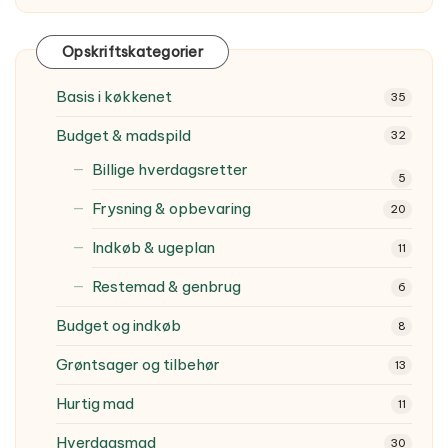
Opskriftskategorier
Basis i køkkenet
35
Budget & madspild
32
Billige hverdagsretter
5
Frysning & opbevaring
20
Indkøb & ugeplan
11
Restemad & genbrug
6
Budget og indkøb
8
Grøntsager og tilbehør
13
Hurtig mad
11
Hverdagsmad
30