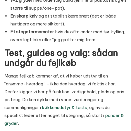
1–2 gryder
med ordentlig bund (en lille til pasta/ris og en
større til suppe/one-pot).
En skarp kniv
og et stabilt skærebræt (det er både
hurtigere og mere sikkert).
Et stegetermometer
hvis du ofte ender med tør kylling,
overstegt laks eller “jeg gætter mig frem”.
Test, guides og valg: sådan
undgår du fejlkøb
Mange fejlkøb kommer af, at vi køber udstyr til en
“drømme-hverdag” – ikke den hverdag, vi faktisk har.
Derfor kigger vi her på funktion, vedligehold, plads og pris
pr. brug. Du kan dykke ned i vores vurderinger og
sammenligninger i
køkkenudstyr & tests
, og hvis du
specifikt leder efter noget til stegning, så start i
pander &
gryder
.