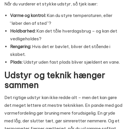
Når du vurderer et stykke udstyr, så tjek især:
Varme og kontrol:
Kan du styre temperaturen, eller
“løber den af sted”?
Holdbarhed:
Kan det tåle hverdagsbrug – og kan det
vedligeholdes?
Rengøring:
Hvis det er bøvlet, bliver det stående i
skabet.
Plads:
Udstyr uden fast plads bliver sjældent en vane.
Udstyr og teknik hænger
sammen
Det rigtige udstyr kan ikke redde alt – men det kan gøre
det meget lettere at mestre teknikken. En pande med god
varmefordeling gør bruning mere forudsigelig. En gryde
med låg, der slutter tæt, gør simreretter nemmere. Og et
termometer fjerner gætteriet, når du vil ramme saftigt