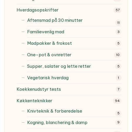
Hverdagsopskrifter
57
Aftensmad på 30 minutter
11
Familievenlig mad
3
Madpakker & frokost
5
One-pot & ovnretter
10
Supper, salater og lette retter
5
Vegetarisk hverdag
1
Koekkenudstyr tests
7
Køkkenteknikker
94
Knivteknik & forberedelse
5
Kogning, blanchering & damp
9