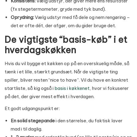
Konsistens:
Vælg udstyr, der giver mere ens resultater
(fx stegetermometer, gryde med tyk bund).
Oprydning:
Vælg udstyr med få dele og nem rengøring –
det er ofte dét, der afgør, om du gider bruge det.
De vigtigste “basis-køb” i et
hverdagskøkken
Hvis du vil bygge et køkken op på en overskuelig måde, så
tænk i et lille, stærkt grundsæt. Når de vigtigste ting
spiller, bliver resten “nice to have”. Vil du have en konkret
startliste, så kig også i
basis i køkkenet
, hvor vi fokuserer
på det, der giver mest effekt i hverdagen.
Et godt udgangspunkt er:
En solid stegepande
i den størrelse, du faktisk laver
mad i til daglig.