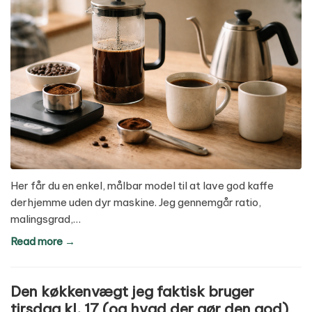
Her får du en enkel, målbar model til at lave god kaffe
derhjemme uden dyr maskine. Jeg gennemgår ratio,
malingsgrad,…
Read more →
Den køkkenvægt jeg faktisk bruger
tirsdag kl. 17 (og hvad der gør den god)