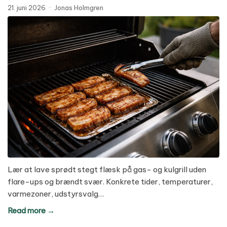
21. juni 2026
·
Jonas Holmgren
Lær at lave sprødt stegt flæsk på gas- og kulgrill uden
flare-ups og brændt svær. Konkrete tider, temperaturer,
varmezoner, udstyrsvalg…
Read more →