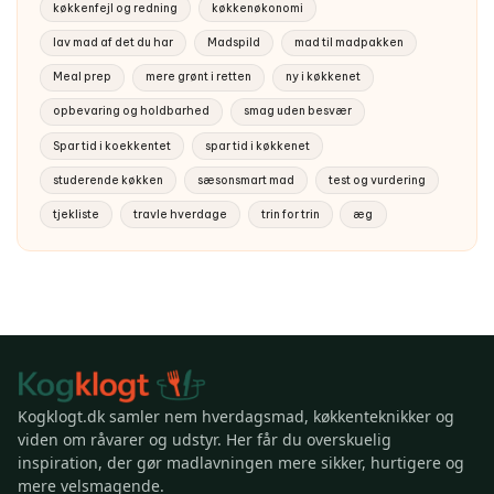
køkkenfejl og redning
køkkenøkonomi
lav mad af det du har
Madspild
mad til madpakken
Meal prep
mere grønt i retten
ny i køkkenet
opbevaring og holdbarhed
smag uden besvær
Spar tid i koekkentet
spar tid i køkkenet
studerende køkken
sæsonsmart mad
test og vurdering
tjekliste
travle hverdage
trin for trin
æg
Kogklogt.dk samler nem hverdagsmad, køkkenteknikker og
viden om råvarer og udstyr. Her får du overskuelig
inspiration, der gør madlavningen mere sikker, hurtigere og
mere velsmagende.