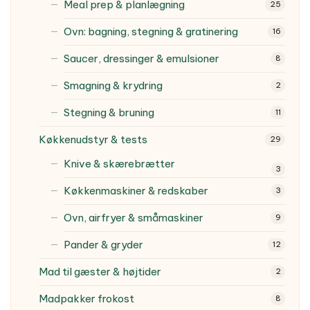
Meal prep & planlægning
25
Ovn: bagning, stegning & gratinering
16
Saucer, dressinger & emulsioner
8
Smagning & krydring
2
Stegning & bruning
11
Køkkenudstyr & tests
29
Knive & skærebrætter
3
Køkkenmaskiner & redskaber
3
Ovn, airfryer & småmaskiner
9
Pander & gryder
12
Mad til gæster & højtider
2
Madpakker frokost
8