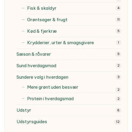
Fisk & skaldyr
4
Grøntsager & frugt
11
Kød & fjerkræ
5
Krydderier, urter & smagsgivere
1
Sæson & råvarer
5
Sund hverdagsmad
2
Sundere valg i hverdagen
3
Mere grønt uden besvær
2
Protein i hverdagsmad
2
Udstyr
8
Udstyrsguides
12