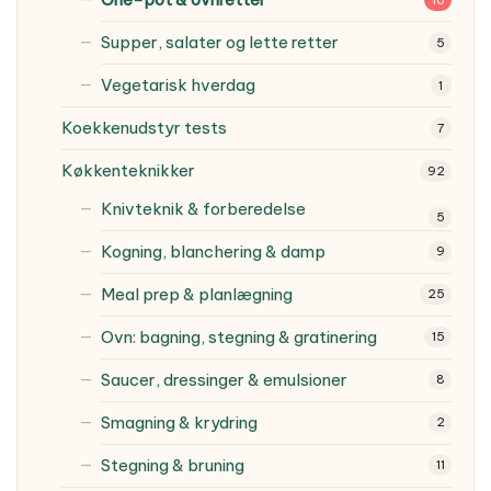
Supper, salater og lette retter
5
Vegetarisk hverdag
1
Koekkenudstyr tests
7
Køkkenteknikker
92
Knivteknik & forberedelse
5
Kogning, blanchering & damp
9
Meal prep & planlægning
25
Ovn: bagning, stegning & gratinering
15
Saucer, dressinger & emulsioner
8
Smagning & krydring
2
Stegning & bruning
11