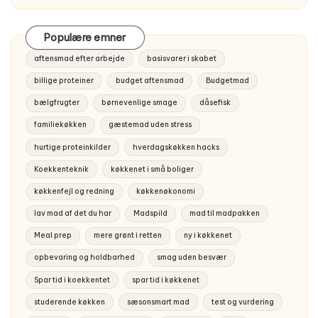
Populære emner
aftensmad efter arbejde
basisvarer i skabet
billige proteiner
budget aftensmad
Budgetmad
bælgfrugter
børnevenlige smage
dåsefisk
familiekøkken
gæstemad uden stress
hurtige proteinkilder
hverdagskøkken hacks
Koekkenteknik
køkkenet i små boliger
køkkenfejl og redning
køkkenøkonomi
lav mad af det du har
Madspild
mad til madpakken
Meal prep
mere grønt i retten
ny i køkkenet
opbevaring og holdbarhed
smag uden besvær
Spar tid i koekkentet
spar tid i køkkenet
studerende køkken
sæsonsmart mad
test og vurdering