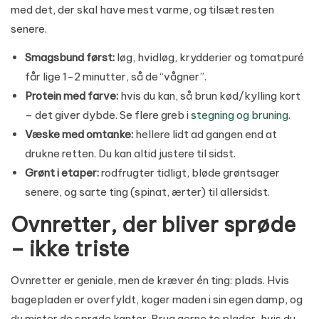
med det, der skal have mest varme, og tilsæt resten
senere.
Smagsbund først:
løg, hvidløg, krydderier og tomatpuré
får lige 1-2 minutter, så de “vågner”.
Protein med farve:
hvis du kan, så brun kød/kylling kort
– det giver dybde. Se flere greb i
stegning og bruning
.
Væske med omtanke:
hellere lidt ad gangen end at
drukne retten. Du kan altid justere til sidst.
Grønt i etaper:
rodfrugter tidligt, bløde grøntsager
senere, og sarte ting (spinat, ærter) til allersidst.
Ovnretter, der bliver sprøde
– ikke triste
Ovnretter er geniale, men de kræver én ting: plads. Hvis
bagepladen er overfyldt, koger maden i sin egen damp, og
du mister de sprøde kanter. Brug gerne to plader, hvis du