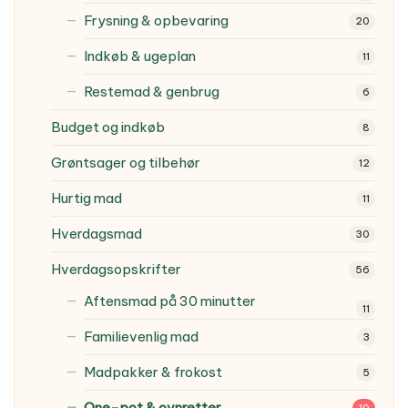
Frysning & opbevaring
20
Indkøb & ugeplan
11
Restemad & genbrug
6
Budget og indkøb
8
Grøntsager og tilbehør
12
Hurtig mad
11
Hverdagsmad
30
Hverdagsopskrifter
56
Aftensmad på 30 minutter
11
Familievenlig mad
3
Madpakker & frokost
5
One-pot & ovnretter
10