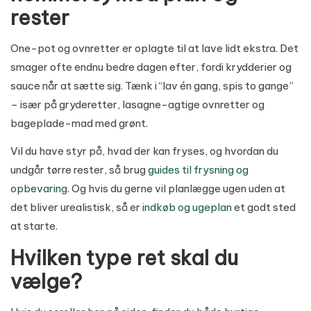
rester
One-pot og ovnretter er oplagte til at lave lidt ekstra. Det
smager ofte endnu bedre dagen efter, fordi krydderier og
sauce når at sætte sig. Tænk i “lav én gang, spis to gange”
– især på gryderetter, lasagne-agtige ovnretter og
bageplade-mad med grønt.
Vil du have styr på, hvad der kan fryses, og hvordan du
undgår tørre rester, så brug
guides til frysning og
opbevaring
. Og hvis du gerne vil planlægge ugen uden at
det bliver urealistisk, så er
indkøb og ugeplan
et godt sted
at starte.
Hvilken type ret skal du
vælge?