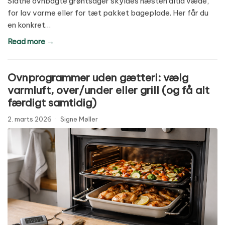
Slatne ovnbagte grøntsager skyldes næsten altid væde,
for lav varme eller for tæt pakket bageplade. Her får du
en konkret…
Read more →
Ovnprogrammer uden gætteri: vælg
varmluft, over/under eller grill (og få alt
færdigt samtidig)
2. marts 2026
·
Signe Møller