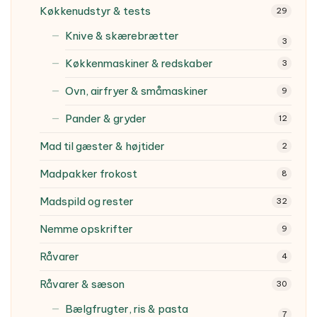
Køkkenudstyr & tests
29
Knive & skærebrætter
3
Køkkenmaskiner & redskaber
3
Ovn, airfryer & småmaskiner
9
Pander & gryder
12
Mad til gæster & højtider
2
Madpakker frokost
8
Madspild og rester
32
Nemme opskrifter
9
Råvarer
4
Råvarer & sæson
30
Bælgfrugter, ris & pasta
7