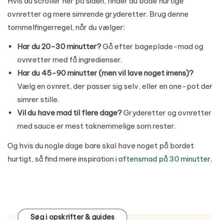
Hvis du scroller her på siden, finder du både hurtige
ovnretter og mere simrende gryderetter. Brug denne
tommelfingerregel, når du vælger:
Har du 20-30 minutter?
Gå efter bageplade-mad og
ovnretter med få ingredienser.
Har du 45-90 minutter (men vil lave noget imens)?
Vælg en ovnret, der passer sig selv, eller en one-pot der
simrer stille.
Vil du have mad til flere dage?
Gryderetter og ovnretter
med sauce er mest taknemmelige som rester.
Og hvis du nogle dage bare skal have noget på bordet
hurtigt, så find mere inspiration i
aftensmad på 30 minutter
.
Søg i opskrifter & guides