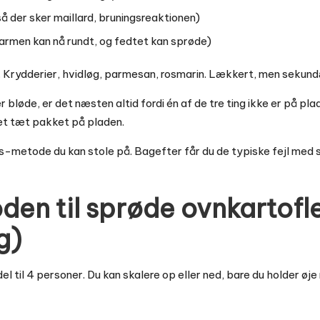
å der sker maillard, bruningsreaktionen)
armen kan nå rundt, og fedtet kan sprøde)
r. Krydderier, hvidløg, parmesan, rosmarin. Lækkert, men sekund
r bløde, er det næsten altid fordi én af de tre ting ikke er på pl
get tæt pakket på pladen.
is-metode du kan stole på. Bagefter får du de typiske fejl me
en til sprøde ovnkartofl
g)
l til 4 personer. Du kan skalere op eller ned, bare du holder ø