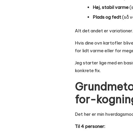
Høj, stabil varme
(s
Plads og fedt
(så v
Alt det andet er variatione
Hvis dine ovn kartofler blive
for lidt varme eller for me
Jeg starter lige med en bas
konkrete fix.
Grundmetod
for-kognin
Det her er min hverdagsmode
Til 4 personer: