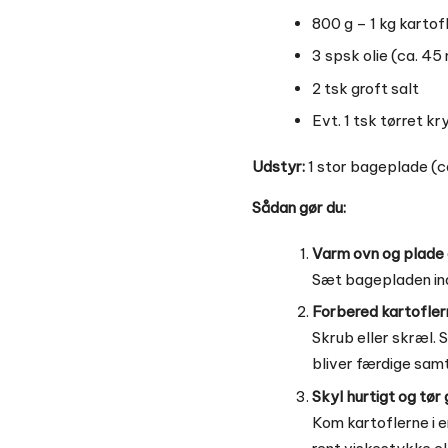
800 g – 1 kg kartof
3 spsk olie (ca. 45 
2 tsk groft salt
Evt. 1 tsk tørret kr
Udstyr:
1 stor bageplade (c
Sådan gør du:
Varm ovn og plade 
Sæt bagepladen in
Forbered kartofler
Skrub eller skræl. 
bliver færdige samt
Skyl hurtigt og tør 
Kom kartoflerne i e