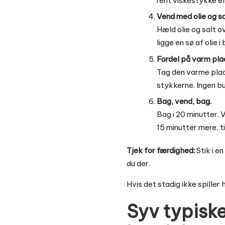
rent viskestykke el
Vend med olie og sa
Hæld olie og salt o
ligge en sø af olie i
Fordel på varm pla
Tag den varme plad
stykkerne. Ingen b
Bag, vend, bag.
Bag i 20 minutter.
15 minutter mere, ti
Tjek for færdighed:
Stik i e
du der.
Hvis det stadig ikke spiller
Syv typiske