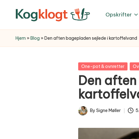
Opskrifter
Skip
to
content
Hjem
»
Blog
»
Den aften bagepladen sejlede i kartoffelvand
Posted
One-pot & ovnretter
Ov
in
Den aften
kartoffel
By
Signe Møller
5
Posted
by