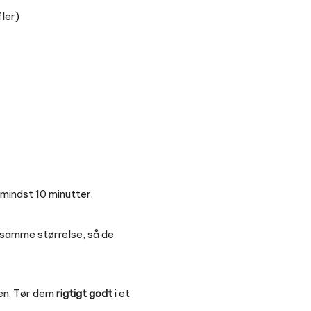
fler)
 mindst 10 minutter.
e samme størrelse, så de
gen. Tør dem
rigtigt godt
i et