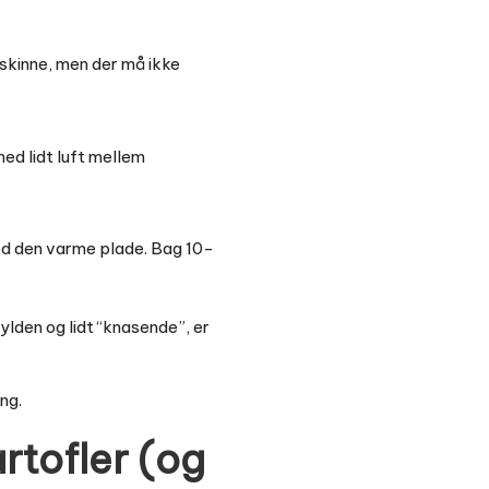
l skinne, men der må ikke
ed lidt luft mellem
mod den varme plade. Bag 10-
ylden og lidt “knasende”, er
ng.
artofler (og