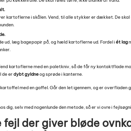
ler på køkkenrulle. De skal føles tørre, ikke blanke af vand.
lt.
ver kartoflerne i skålen. Vend, til alle stykker er dækket. De ska
 bunden.
de.
e ud, læg bagepapir på, og hæld kartoflerne ud. Fordel i
ét lag
m
unker.
 Vend kartoflerne med en paletkniv, så de får ny kontaktflade 
l de er
dybt gyldne
og sprøde i kanterne.
n kartoffel med en gaffel. Går den let igennem, og er overfladen g
 hos dig, selv med nogenlunde den metode, så er vi ovre i fejlsøgni
 fejl der giver bløde ovnk