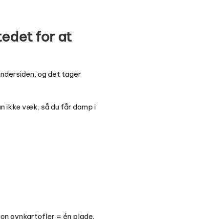
edet for at
undersiden, og det tager
n ikke væk, så du får damp i
tion ovnkartofler = én plade.