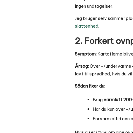
Ingen undtagelser.
Jeg bruger selv samme “plad
slattenhed
.
2. Forkert ovn
Symptom:
Kartoflerne blive
Årsag:
Over-/undervarme alen
lavt til sprødhed, hvis du vi
Sådan fixer du:
Brug
varmluft 200
Har du kun over-/
Forvarm altid ovn o
Hvis du er i tvivl om dine o