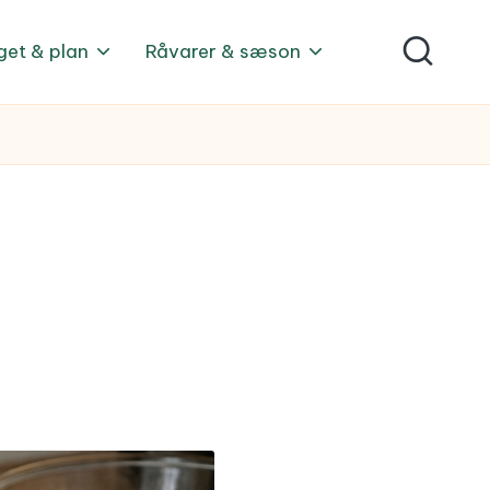
get & plan
Råvarer & sæson