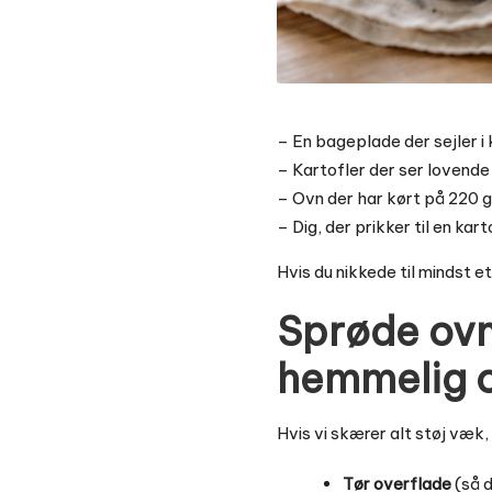
– En bageplade der sejler i
– Kartofler der ser lovende 
– Ovn der har kørt på 220 g
– Dig, der prikker til en ka
Hvis du nikkede til mindst et
Sprøde ovnk
hemmelig o
Hvis vi skærer alt støj væk,
Tør overflade
(så d