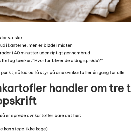
 klar væske
ud i kanterne, men er bløde i midten
rader i 40 minutter uden rigtigt gennembrud
rtoffel og tænker: “Hvorfor bliver de aldrig sprøde?”
 punkt, så lad os få styr på dine ovnkartofler én gang for alle.
artofler handler om tre t
pskrift
 så er sprøde ovnkartofler bare det her:
e kan stege, ikke koge)