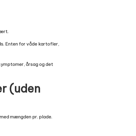
ært.
ads. Enten for våde kartofler,
d symptomer, årsag og det
er (uden
je med mængden pr. plade.