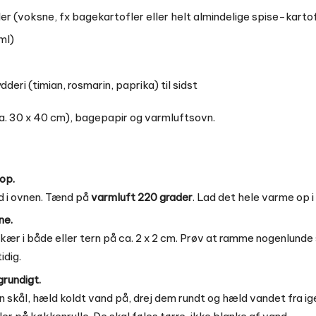
ler (voksne, fx bagekartofler eller helt almindelige spise-karto
ml)
ydderi (timian, rosmarin, paprika) til sidst
a. 30 x 40 cm), bagepapir og varmluftsovn.
op.
d i ovnen. Tænd på
varmluft 220 grader
. Lad det hele varme op i
ne.
Skær i både eller tern på ca. 2 x 2 cm. Prøv at ramme nogenlund
idig.
grundigt.
n skål, hæld koldt vand på, drej dem rundt og hæld vandet fra i