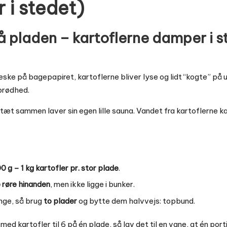
 i stedet)
å pladen – kartoflerne damper i st
æske på bagepapiret, kartoflerne bliver lyse og lidt “kogte” på 
prødhed.
æt sammen laver sin egen lille sauna. Vandet fra kartoflerne ka
 g – 1 kg kartofler pr. stor plade
.
e røre hinanden
, men ikke ligge i bunker.
ange, så brug
to plader
og bytte dem halvvejs: topbund.
med kartofler til 6 på én plade, så lav det til en vane, at én por