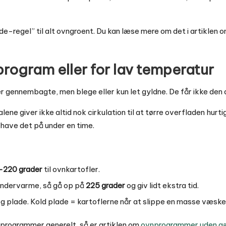
e-regel” til alt ovngroent. Du kan læse mere om det i artiklen 
program eller for lav temperatur
r gennembagte, men blege eller kun let gyldne. De får ikke den d
e giver ikke altid nok cirkulation til at tørre overfladen hurtig
l have det på under en time.
-220 grader
til ovnkartofler.
undervarme, så gå op på
225 grader
og giv lidt ekstra tid.
g plade. Kold plade = kartoflerne når at slippe en masse væske
vnprogrammer generelt, så er artiklen om
ovnprogrammer uden gæ