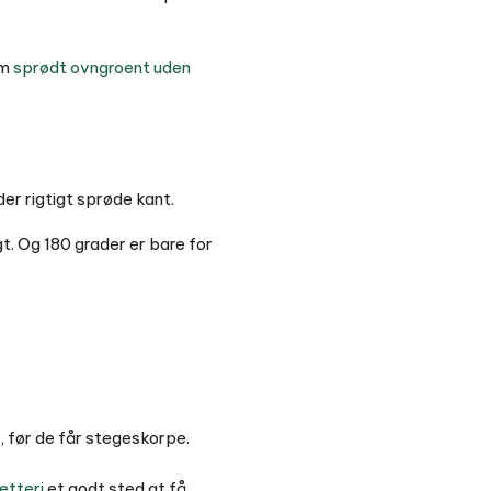
om
sprødt ovngroent uden
er rigtigt sprøde kant.
t. Og 180 grader er bare for
, før de får stegeskorpe.
tteri
et godt sted at få