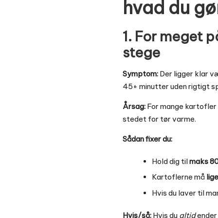
hvad du gør
1. For meget p
stege
Symptom:
Der ligger klar v
45+ minutter uden rigtigt s
Årsag:
For mange kartofler t
stedet for tør varme.
Sådan fixer du:
Hold dig til
maks 800
Kartoflerne må
lig
Hvis du laver til m
Hvis/så:
Hvis du
altid
ender 