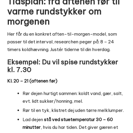
Tidsplan: fra aftenen før til
varme rundstykker om
morgenen
Her får du en konkret aften-til-morgen-model, som
passer til det interval, researchen peger på: 8 – 24
timers koldhævning. Justér tiderne til din hverdag.
Eksempel: Du vil spise rundstykker
kl. 7.30
Kl. 20 – 21 (aftenen før)
Rør dejen hurtigt sammen: koldt vand, gær, salt,
evt. lidt sukker/honning, mel.
Rør til en tyk, klistret dej uden tørre melklumper.
Lad dejen
stå ved stuetemperatur 30 – 60
minutter
, hvis du har tiden. Det giver gæren et