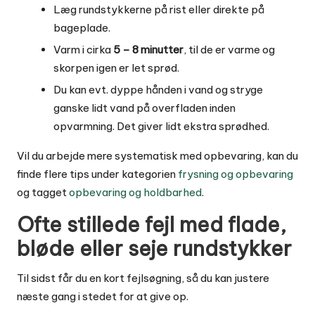
Læg rundstykkerne på rist eller direkte på
bageplade.
Varm i cirka
5 – 8 minutter
, til de er varme og
skorpen igen er let sprød.
Du kan evt. dyppe hånden i vand og stryge
ganske lidt vand på overfladen inden
opvarmning. Det giver lidt ekstra sprødhed.
Vil du arbejde mere systematisk med opbevaring, kan du
finde flere tips under kategorien
frysning og opbevaring
og tagget
opbevaring og holdbarhed
.
Ofte stillede fejl med flade,
bløde eller seje rundstykker
Til sidst får du en kort fejlsøgning, så du kan justere
næste gang i stedet for at give op.