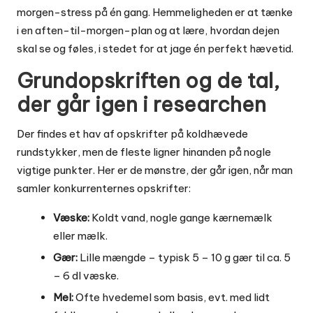
morgen-stress på én gang. Hemmeligheden er at tænke
i en aften-til-morgen-plan og at lære, hvordan dejen
skal se og føles, i stedet for at jage én perfekt hævetid.
Grundopskriften og de tal,
der går igen i researchen
Der findes et hav af opskrifter på koldhævede
rundstykker, men de fleste ligner hinanden på nogle
vigtige punkter. Her er de mønstre, der går igen, når man
samler konkurrenternes opskrifter:
Væske:
Koldt vand, nogle gange kærnemælk
eller mælk.
Gær:
Lille mængde – typisk 5 – 10 g gær til ca. 5
– 6 dl væske.
Mel:
Ofte hvedemel som basis, evt. med lidt