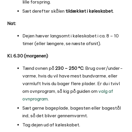
lille forspring.
Sæt derefter skålen
tildækket i køleskabet
.
Nat:
Dejen hæver langsomt i køleskabet i ca. 8 – 10
timer (eller længere, se næste afsnit).
Kl. 6.30 (morgenen)
Tænd ovnen på
230 – 250 °C
. Brug over/under-
varme, hvis du vil have mest bundvarme, eller
varmluft hvis du bager flere plader. Er du i tvivl
om ovnprogram, så kig på guiden om
valg af
ovnprogram
.
Sæt gerne bageplade, bagesten eller bagestål
ind, så det bliver gennemvarmt.
Tag dejen ud af køleskabet.