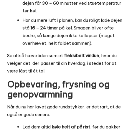
dejen får 30 – 60 minutter ved stuetemperatur
før køl.
Har du mere luft i planen, kan du roligt lade dejen
stå
16 – 24 timer
på køl. Smagen bliver ofte
bedre, så længe dejen ikke kollapser (meget
overhævet, helt faldet sammen).
Se altså hævetiden som et
fleksibelt vindue
, hvor du
vælger det, der passer til din hverdag, i stedet for at
være låst til ét tal.
Opbevaring, frysning og
genopvarmning
Når du nu har lavet gode rundstykker, er det rart, at de
også er gode senere.
Lad dem altid
køle helt af på rist
, før du pakker