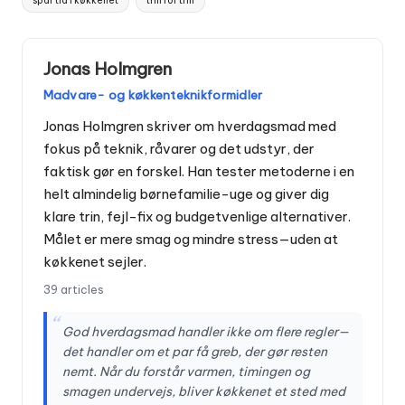
spar tid i køkkenet
trin for trin
Jonas Holmgren
Madvare- og køkkenteknikformidler
Jonas Holmgren skriver om hverdagsmad med
fokus på teknik, råvarer og det udstyr, der
faktisk gør en forskel. Han tester metoderne i en
helt almindelig børnefamilie-uge og giver dig
klare trin, fejl-fix og budgetvenlige alternativer.
Målet er mere smag og mindre stress—uden at
køkkenet sejler.
39 articles
“
God hverdagsmad handler ikke om flere regler—
det handler om et par få greb, der gør resten
nemt. Når du forstår varmen, timingen og
smagen undervejs, bliver køkkenet et sted med