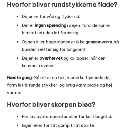
Hvorfor bliver rundstykkerne flade?
Dejen er for våd og flyder ud.
Der er
ingen spænding
i dejen, fordi de kun er
klattet ud uden let formning.
Ovnen eller bagepladen er ikke
gennemvarm
, så
bunden sætter sig for langsomt.
Dejen er
overhævet
og kollapser, når den
kommer i ovnen.
Næste gang:
Gå efter en tyk, men ikke flydende dej,
form let til runde stykker, og brug varm plade og høj
varme.
Hvorfor bliver skorpen blød?
For lav ovntemperatur eller for kort bagetid.
Ingen eller for lidt damp til at starte