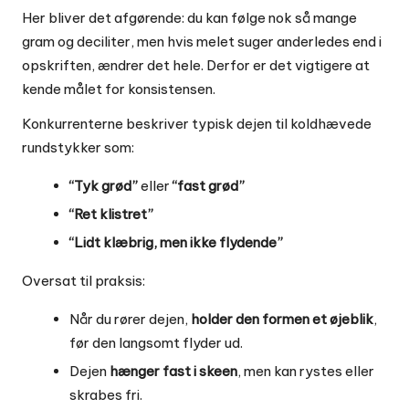
Her bliver det afgørende: du kan følge nok så mange
gram og deciliter, men hvis melet suger anderledes end i
opskriften, ændrer det hele. Derfor er det vigtigere at
kende målet for konsistensen.
Konkurrenterne beskriver typisk dejen til koldhævede
rundstykker som:
“Tyk grød”
eller
“fast grød”
“Ret klistret”
“Lidt klæbrig, men ikke flydende”
Oversat til praksis:
Når du rører dejen,
holder den formen et øjeblik
,
før den langsomt flyder ud.
Dejen
hænger fast i skeen
, men kan rystes eller
skrabes fri.