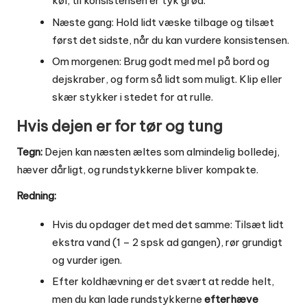
køl, til konsistensen er tyk grød.
Næste gang: Hold lidt væske tilbage og tilsæt
først det sidste, når du kan vurdere konsistensen.
Om morgenen: Brug godt med mel på bord og
dejskraber, og form så lidt som muligt. Klip eller
skær stykker i stedet for at rulle.
Hvis dejen er for tør og tung
Tegn:
Dejen kan næsten æltes som almindelig bolledej,
hæver dårligt, og rundstykkerne bliver kompakte.
Redning:
Hvis du opdager det med det samme: Tilsæt lidt
ekstra vand (1 – 2 spsk ad gangen), rør grundigt
og vurder igen.
Efter koldhævning er det svært at redde helt,
men du kan lade rundstykkerne
efterhæve