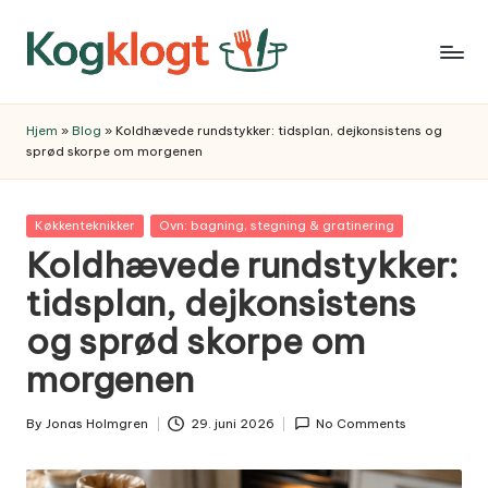
Skip
to
content
Hjem
»
Blog
»
Koldhævede rundstykker: tidsplan, dejkonsistens og
sprød skorpe om morgenen
Posted
Køkkenteknikker
Ovn: bagning, stegning & gratinering
in
Koldhævede rundstykker:
tidsplan, dejkonsistens
og sprød skorpe om
morgenen
By
Jonas Holmgren
29. juni 2026
No Comments
Posted
by