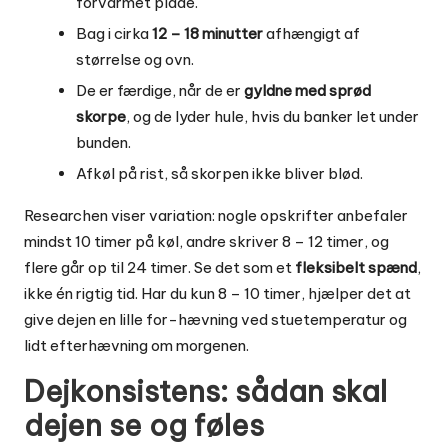
forvarmet plade.
Bag i cirka
12 – 18 minutter
afhængigt af
størrelse og ovn.
De er færdige, når de er
gyldne med sprød
skorpe
, og de lyder hule, hvis du banker let under
bunden.
Afkøl på rist, så skorpen ikke bliver blød.
Researchen viser variation: nogle opskrifter anbefaler
mindst 10 timer på køl, andre skriver 8 – 12 timer, og
flere går op til 24 timer. Se det som et
fleksibelt spænd
,
ikke én rigtig tid. Har du kun 8 – 10 timer, hjælper det at
give dejen en lille for-hævning ved stuetemperatur og
lidt efterhævning om morgenen.
Dejkonsistens: sådan skal
dejen se og føles