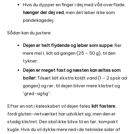
Hvis du dypper en finger i dej med våd overflade,
hænger der dej ved
, men det løber ikke som
pandekagedej.
Sådan kan du justere:
Dejen er helt flydende og løber som suppe:
Rør
mere mel i, lidt ad gangen (25 – 50 g), til den
tykner.
Dejen er meget fast og næsten kan æltes som
boller:
Tilsæt lidt ekstra koldt vand (1 – 2 spsk ad
gangen) og rør, til dejen bliver mere klistret og
“grød-agtig”.
Efter en nat i køleskabet vil dejen føles
lidt fastere
,
fordi gluten-netværket har udviklet sig, men den er
stadig klistret. Den skal ikke blive til en tør, kompakt
kugle. Hvis du vil dykke mere ned i de tekniske sider af