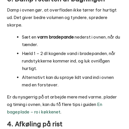
Damp i ovnen gør, at overfladen ikke tørrer for hurtigt
ud. Det giver bedre volumen og tyndere, sprødere
skorpe.
Sæt en
varm bradepande
nederst i ovnen, når du
tænder.
Hæld 1 – 2 dl kogende vand i bradepanden, når
rundstykkerne kommer ind, og luk ovnlågen
hurtigt.
Alternativt kan du spraye lidt vand ind i ovnen
med en forstøver.
Er du nysgerrig på at arbejde mere med varme, plader
og timing i ovnen, kan du få flere tips i guiden
En
bageplade – ro i køkkenet
.
4. Afkøling på rist