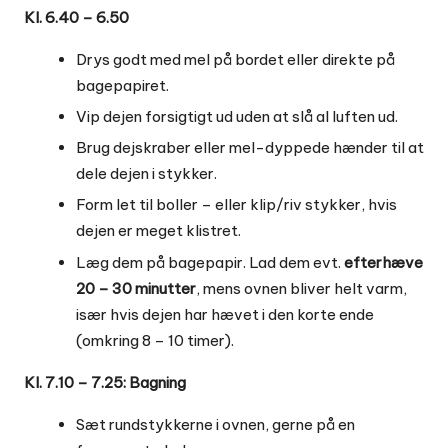
Kl. 6.40 – 6.50
Drys godt med mel på bordet eller direkte på
bagepapiret.
Vip dejen forsigtigt ud uden at slå al luften ud.
Brug dejskraber eller mel-dyppede hænder til at
dele dejen i stykker.
Form let til boller – eller klip/riv stykker, hvis
dejen er meget klistret.
Læg dem på bagepapir. Lad dem evt.
efterhæve
20 – 30 minutter
, mens ovnen bliver helt varm,
især hvis dejen har hævet i den korte ende
(omkring 8 – 10 timer).
Kl. 7.10 – 7.25: Bagning
Sæt rundstykkerne i ovnen, gerne på en