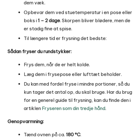
dem væk.
Opbevar dem ved stuetemperatur i en pose eller
boks i
1 – 2 dage
. Skorpen bliver blødere, men de
er stadig fine at spise.
Til længere tid er frysning det bedste:
Sådan fryser du rundstykker:
Frys dem, når de er helt kolde.
Læg dem i frysepose eller lufttæt beholder.
Du kan med fordel fryse i mindre portioner, så du
kun tager det antal op, du skal bruge. Har du brug
for en generel guide til frysning, kan du finde den i
artiklen
Fryseren som din tredje hånd
.
Genopvarmning:
Tænd ovnen på ca.
180 °C
.