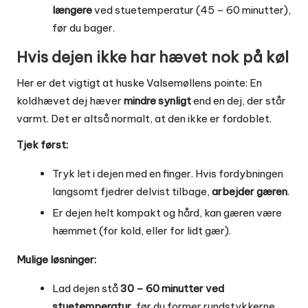
længere
ved stuetemperatur (45 – 60 minutter),
før du bager.
Hvis dejen ikke har hævet nok på køl
Her er det vigtigt at huske Valsemøllens pointe: En
koldhævet dej hæver
mindre synligt
end en dej, der står
varmt. Det er altså normalt, at den ikke er fordoblet.
Tjek først:
Tryk let i dejen med en finger. Hvis fordybningen
langsomt fjedrer delvist tilbage,
arbejder gæren
.
Er dejen helt kompakt og hård, kan gæren være
hæmmet (for kold, eller for lidt gær).
Mulige løsninger:
Lad dejen stå
30 – 60 minutter ved
stuetemperatur
, før du former rundstykkerne.