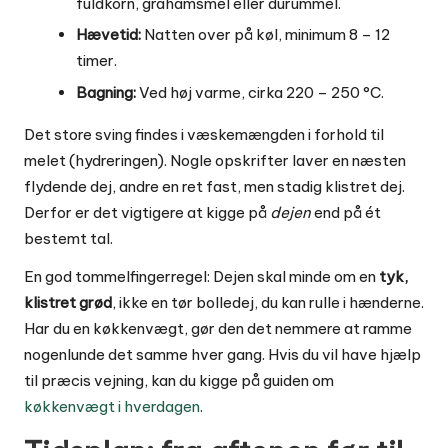
fuldkorn, grahamsmel eller durummel.
Hævetid:
Natten over på køl, minimum 8 – 12
timer.
Bagning:
Ved høj varme, cirka 220 – 250 °C.
Det store sving findes i væskemængden i forhold til
melet (hydreringen). Nogle opskrifter laver en næsten
flydende dej, andre en ret fast, men stadig klistret dej.
Derfor er det vigtigere at kigge på
dejen
end på ét
bestemt tal.
En god tommelfingerregel: Dejen skal minde om en
tyk,
klistret grød
, ikke en tør bolledej, du kan rulle i hænderne.
Har du en køkkenvægt, gør den det nemmere at ramme
nogenlunde det samme hver gang. Hvis du vil have hjælp
til præcis vejning, kan du kigge på guiden om
køkkenvægt i hverdagen
.