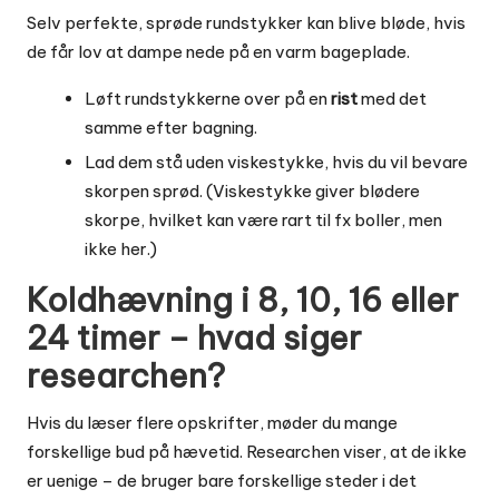
Selv perfekte, sprøde rundstykker kan blive bløde, hvis
de får lov at dampe nede på en varm bageplade.
Løft rundstykkerne over på en
rist
med det
samme efter bagning.
Lad dem stå uden viskestykke, hvis du vil bevare
skorpen sprød. (Viskestykke giver blødere
skorpe, hvilket kan være rart til fx boller, men
ikke her.)
Koldhævning i 8, 10, 16 eller
24 timer – hvad siger
researchen?
Hvis du læser flere opskrifter, møder du mange
forskellige bud på hævetid. Researchen viser, at de ikke
er uenige – de bruger bare forskellige steder i det