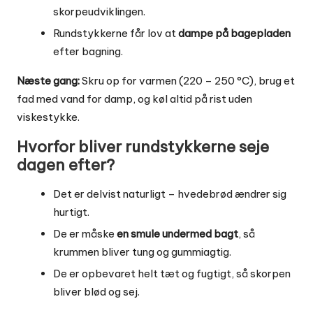
skorpeudviklingen.
Rundstykkerne får lov at
dampe på bagepladen
efter bagning.
Næste gang:
Skru op for varmen (220 – 250 °C), brug et
fad med vand for damp, og køl altid på rist uden
viskestykke.
Hvorfor bliver rundstykkerne seje
dagen efter?
Det er delvist naturligt – hvedebrød ændrer sig
hurtigt.
De er måske
en smule undermed bagt
, så
krummen bliver tung og gummiagtig.
De er opbevaret helt tæt og fugtigt, så skorpen
bliver blød og sej.