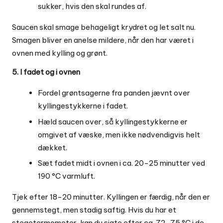
sukker, hvis den skal rundes af.
Saucen skal smage behageligt krydret og let salt nu.
Smagen bliver en anelse mildere, når den har været i
ovnen med kylling og grønt.
5. I fadet og i ovnen
Fordel grøntsagerne fra panden jævnt over
kyllingestykkerne i fadet.
Hæld saucen over, så kyllingestykkerne er
omgivet af væske, men ikke nødvendigvis helt
dækket.
Sæt fadet midt i ovnen i ca. 20-25 minutter ved
190 °C varmluft.
Tjek efter 18-20 minutter. Kyllingen er færdig, når den er
gennemstegt, men stadig saftig. Hvis du har et
stegetermometer, kan du sigte efter ca. 72-75 °C i de