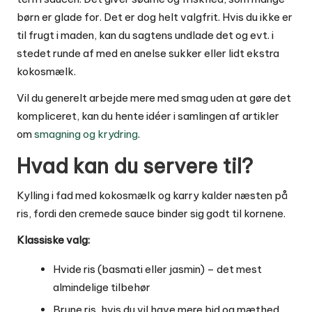
børn er glade for. Det er dog helt valgfrit. Hvis du ikke er
til frugt i maden, kan du sagtens undlade det og evt. i
stedet runde af med en anelse sukker eller lidt ekstra
kokosmælk.
Vil du generelt arbejde mere med smag uden at gøre det
kompliceret, kan du hente idéer i samlingen af artikler
om
smagning og krydring
.
Hvad kan du servere til?
Kylling i fad med kokosmælk og karry kalder næsten på
ris, fordi den cremede sauce binder sig godt til kornene.
Klassiske valg:
Hvide ris (basmati eller jasmin) – det mest
almindelige tilbehør
Brune ris, hvis du vil have mere bid og mæthed