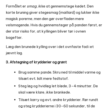
Formålet er
smag
, ikke at gennemstege kødet. Den
korte bruning giver stegesmag (maillard) og lukker ikke
magisk porerne, men den gør overfladen mere
velsmagende. Hvis du gennemsteger på panden først, er
der stor risiko for, at kyllingen bliver tør i ovnen
bagefter.
Læg den brunede kylling over i det ovnfaste fad i et
jævnt lag.
3. Afstegning af krydderier og grønt
Brug samme pande. Skru ned til middel varme og
tilsæt evt. lidt mere fedtstof.
Steg løg og hvidløg let bløde, 3-4 minutter. De
skal være klare, ikke brankede.
Tilsæt karry og evt. andre krydderier. Rør rundt
og steg krydderierne i 30-60 sekunder, til de