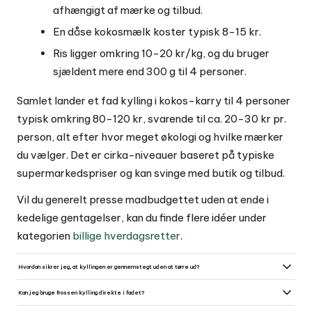
afhængigt af mærke og tilbud.
En dåse kokosmælk koster typisk 8-15 kr.
Ris ligger omkring 10-20 kr/kg, og du bruger
sjældent mere end 300 g til 4 personer.
Samlet lander et fad kylling i kokos-karry til 4 personer
typisk omkring 80-120 kr, svarende til ca. 20-30 kr pr.
person, alt efter hvor meget økologi og hvilke mærker
du vælger. Det er cirka-niveauer baseret på typiske
supermarkedspriser og kan svinge med butik og tilbud.
Vil du generelt presse madbudgettet uden at ende i
kedelige gentagelser, kan du finde flere idéer under
kategorien
billige hverdagsretter
.
Hvordan sikrer jeg, at kyllingen er gennemstegt uden at tørre ud?
Brug et stegetermometer og sigt efter en kernetemperatur på ca. 75 °C i den tykkeste del uden at ramme
benet. Alternativt: stik en kniv ind - klar saft og fast, men ikke paprigt kød, betyder færdig.
Kan jeg bruge frossen kylling direkte i fadet?
Det er bedst at tø kyllingen op i køleskabet natten over, så stegetiden bliver jævn og du får bruningssmag.