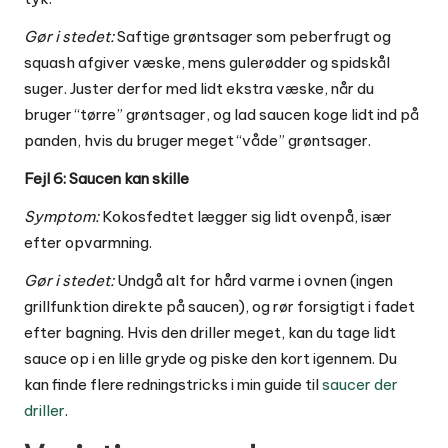
Gør i stedet:
Saftige grøntsager som peberfrugt og
squash afgiver væske, mens gulerødder og spidskål
suger. Juster derfor med lidt ekstra væske, når du
bruger “tørre” grøntsager, og lad saucen koge lidt ind på
panden, hvis du bruger meget “våde” grøntsager.
Fejl 6: Saucen kan skille
Symptom:
Kokosfedtet lægger sig lidt ovenpå, især
efter opvarmning.
Gør i stedet:
Undgå alt for hård varme i ovnen (ingen
grillfunktion direkte på saucen), og rør forsigtigt i fadet
efter bagning. Hvis den driller meget, kan du tage lidt
sauce op i en lille gryde og piske den kort igennem. Du
kan finde flere redningstricks i min guide til
saucer der
driller
.