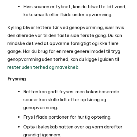
Hvis saucen er tyknet, kan du tilsætte lidt vand,
kokosmælk eller fløde under opvarmning.
Kylling bliver lettere tør ved genopvarmning, især hvis
den allerede var til den faste side første gang. Du kan
mindske det ved at opvarme forsigtigt og ikke flere
gange. Har du brug for en mere generel model til tryg
genopvarmning uden tørhed, kan du kigge i guiden til
rester uden tørhed og mavekneb
.
Frysning
Retten kan godt fryses, men kokosbaserede
saucer kan skille lidt efter optøning og
genopvarmning.
Frys i flade portioner for hurtig optøning.
Optø i køleskab natten over og varm derefter
grundigt igennem.