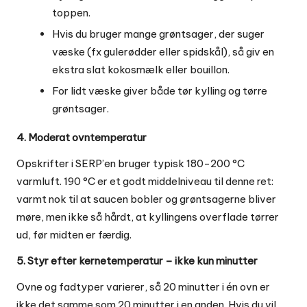
toppen.
Hvis du bruger mange grøntsager, der suger
væske (fx gulerødder eller spidskål), så giv en
ekstra slat kokosmælk eller bouillon.
For lidt væske giver både tør kylling og tørre
grøntsager.
4. Moderat ovntemperatur
Opskrifter i SERP’en bruger typisk 180-200 °C
varmluft. 190 °C er et godt middelniveau til denne ret:
varmt nok til at saucen bobler og grøntsagerne bliver
møre, men ikke så hårdt, at kyllingens overflade tørrer
ud, før midten er færdig.
5. Styr efter kernetemperatur – ikke kun minutter
Ovne og fadtyper varierer, så 20 minutter i én ovn er
ikke det samme som 20 minutter i en anden. Hvis du vil