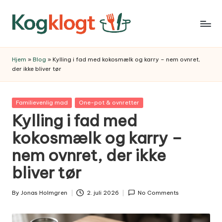
Skip
to
content
Hjem
»
Blog
»
Kylling i fad med kokosmælk og karry – nem ovnret,
der ikke bliver tør
Posted
Familievenlig mad
One-pot & ovnretter
in
Kylling i fad med
kokosmælk og karry –
nem ovnret, der ikke
bliver tør
By
Jonas Holmgren
2. juli 2026
No Comments
Posted
by