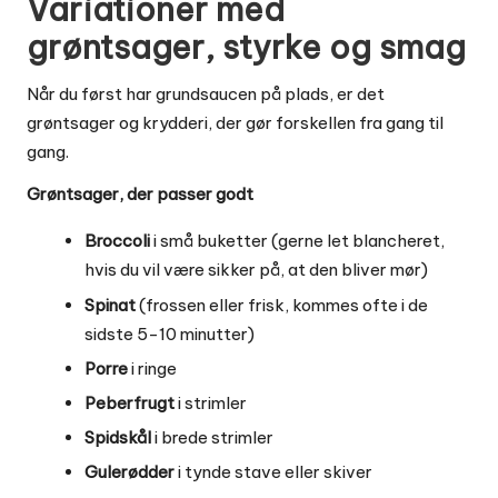
Variationer med
grøntsager, styrke og smag
Når du først har grundsaucen på plads, er det
grøntsager og krydderi, der gør forskellen fra gang til
gang.
Grøntsager, der passer godt
Broccoli
i små buketter (gerne let blancheret,
hvis du vil være sikker på, at den bliver mør)
Spinat
(frossen eller frisk, kommes ofte i de
sidste 5-10 minutter)
Porre
i ringe
Peberfrugt
i strimler
Spidskål
i brede strimler
Gulerødder
i tynde stave eller skiver