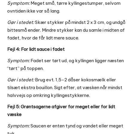
Symptom:
Meget små, tørre kyllingestumper, selvom
ovntiden ikke var så lang.
Gør i stedet:
Skær stykker på mindst 2 x 3 cm, og undgå
bittesmå ender. Mindre stykker kan du samle i midten af
fadet, hvor de får lidt mere sauce.
Fejl 4: For lidt sauce i fadet
Symptom:
Fadet ser tørt ud, og kyllingen ligger næsten
“tørt” på toppen.
Gør i stedet:
Brug evt. 1,5-2 dåser kokosmælk eller
tilsæt ekstra bouillon. Sigt efter, at væsken når mindst
halvvejs op omkring kyllingestykkerne.
Fejl 5: Grøntsagerne afgiver for meget eller for lidt
væske
Symptom:
Saucen er enten tynd og vandet eller meget
tyk.