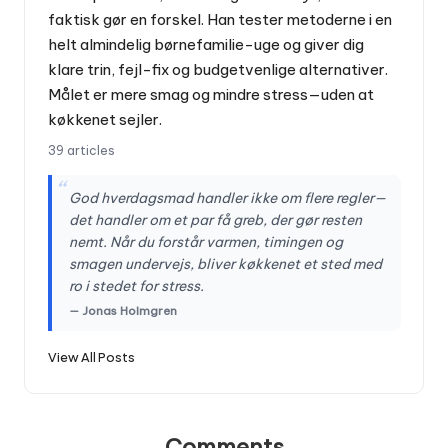
faktisk gør en forskel. Han tester metoderne i en
helt almindelig børnefamilie-uge og giver dig
klare trin, fejl-fix og budgetvenlige alternativer.
Målet er mere smag og mindre stress—uden at
køkkenet sejler.
39 articles
“
God hverdagsmad handler ikke om flere regler—
det handler om et par få greb, der gør resten
nemt. Når du forstår varmen, timingen og
smagen undervejs, bliver køkkenet et sted med
ro i stedet for stress.
— Jonas Holmgren
View All Posts
Comments