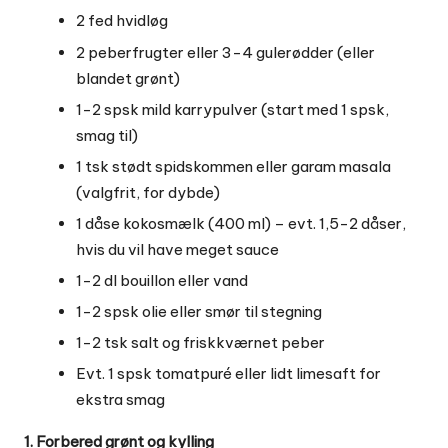
2 fed hvidløg
2 peberfrugter eller 3-4 gulerødder (eller
blandet grønt)
1-2 spsk mild karrypulver (start med 1 spsk,
smag til)
1 tsk stødt spidskommen eller garam masala
(valgfrit, for dybde)
1 dåse kokosmælk (400 ml) – evt. 1,5-2 dåser,
hvis du vil have meget sauce
1-2 dl bouillon eller vand
1-2 spsk olie eller smør til stegning
1-2 tsk salt og friskkværnet peber
Evt. 1 spsk tomatpuré eller lidt limesaft for
ekstra smag
1. Forbered grønt og kylling