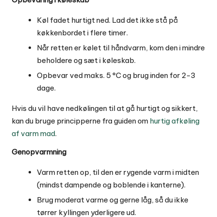
Køl fadet hurtigt ned. Lad det ikke stå på
køkkenbordet i flere timer.
Når retten er kølet til håndvarm, kom den i mindre
beholdere og sæt i køleskab.
Opbevar ved maks. 5 °C og brug inden for 2-3
dage.
Hvis du vil have nedkølingen til at gå hurtigt og sikkert,
kan du bruge principperne fra guiden om
hurtig afkøling
af varm mad
.
Genopvarmning
Varm retten op, til den er rygende varm i midten
(mindst dampende og boblende i kanterne).
Brug moderat varme og gerne låg, så du ikke
tørrer kyllingen yderligere ud.