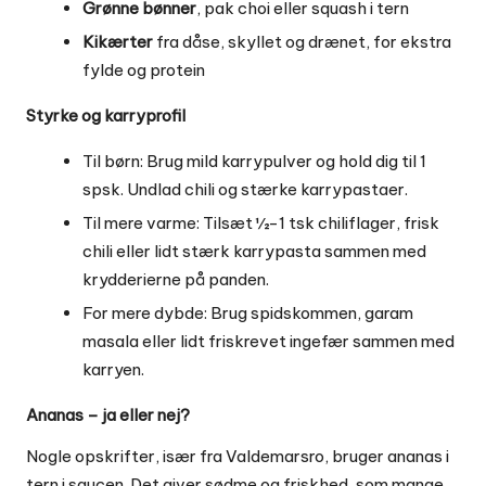
Grønne bønner
, pak choi eller squash i tern
Kikærter
fra dåse, skyllet og drænet, for ekstra
fylde og protein
Styrke og karryprofil
Til børn: Brug mild karrypulver og hold dig til 1
spsk. Undlad chili og stærke karrypastaer.
Til mere varme: Tilsæt ½-1 tsk chiliflager, frisk
chili eller lidt stærk karrypasta sammen med
krydderierne på panden.
For mere dybde: Brug spidskommen, garam
masala eller lidt friskrevet ingefær sammen med
karryen.
Ananas – ja eller nej?
Nogle opskrifter, især fra Valdemarsro, bruger ananas i
tern i saucen. Det giver sødme og friskhed, som mange