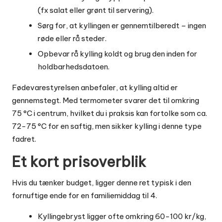
(fx salat eller grønt til servering).
Sørg for, at kyllingen er gennemtilberedt – ingen
røde eller rå steder.
Opbevar rå kylling koldt og brug den inden for
holdbarhedsdatoen.
Fødevarestyrelsen anbefaler, at kylling altid er
gennemstegt. Med termometer svarer det til omkring
75 °C i centrum, hvilket du i praksis kan fortolke som ca.
72-75 °C for en saftig, men sikker kylling i denne type
fadret.
Et kort prisoverblik
Hvis du tænker budget, ligger denne ret typisk i den
fornuftige ende for en familiemiddag til 4.
Kyllingebryst ligger ofte omkring 60-100 kr/kg,