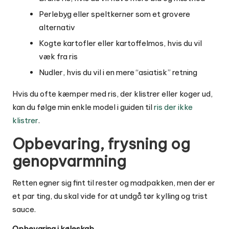
Perlebyg eller speltkerner som et grovere
alternativ
Kogte kartofler eller kartoffelmos, hvis du vil
væk fra ris
Nudler, hvis du vil i en mere “asiatisk” retning
Hvis du ofte kæmper med ris, der klistrer eller koger ud,
kan du følge min enkle model i guiden til
ris der ikke
klistrer
.
Opbevaring, frysning og
genopvarmning
Retten egner sig fint til rester og madpakken, men der er
et par ting, du skal vide for at undgå tør kylling og trist
sauce.
Opbevaring i køleskab