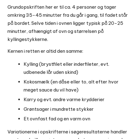
Grundopskriften her er til ca. 4 personer og tager
omkring 35-45 minutter fra du går i gang, til fadet står
på bordet. Selve tiden i ovnen ligger typisk på 20-25
minutter, afhængigt af ovn og størrelsen på
kyllingestykkerne.
Kernen i retten er altid den samme:
Kylling (brystfilet eller inderfileter, evt.
udbenede lår uden skind)
Kokosmælk (en dåse eller to, alt efter hvor
meget sauce du vil have)
Karry og evt. andre varme krydderier
Grøntsager i mundrette stykker
Et ovnfast fad og en varm ovn
Variationerne i opskrifterne i søgeresultaterne handler