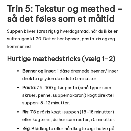
Trin 5: Tekstur og mæthed –
så det føles som et måltid
Suppen bliver først rigtig hverdagsmad, når du ikke er
sulten igen kl. 20. Det er her bønner, pasta, ris og æg
kommer ind.
Hurtige mæthedstricks (vælg 1-2)
Bønner og linser:
1 dåse drænede bønner/linser
direkte i gryden de sidste 5 minutter.
Pasta:
75-100 g tør pasta (små typer som
skruer, penne, suppemakaroni) kogt direkte i
suppen i 8-12 minutter.
Ris:
75 g rå ris kogt i suppen (15-18 minutter)
eller kogte ris, du har som rester, i 5 minutter.
Æg:
Blødkogte eller hårdkogte æg i halve på