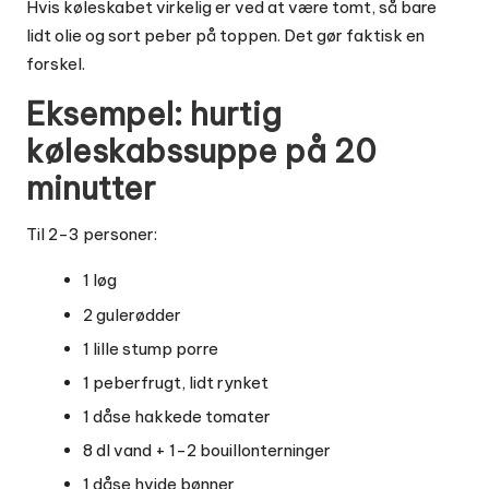
Hvis køleskabet virkelig er ved at være tomt, så bare
lidt olie og sort peber på toppen. Det gør faktisk en
forskel.
Eksempel: hurtig
køleskabssuppe på 20
minutter
Til 2-3 personer:
1 løg
2 gulerødder
1 lille stump porre
1 peberfrugt, lidt rynket
1 dåse hakkede tomater
8 dl vand + 1-2 bouillonterninger
1 dåse hvide bønner