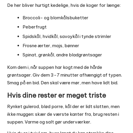
De her bliver hurtigt kedelige, hvis de koger for længe:
Broccoli- og blomkålsbuketter
Peberfrugt
Spidskål, hvidkål, savoykål i tynde strimler
Frosne ærter, majs, bønner
Spinat, grønkål, andre bladgrøntsager
Kom dem i, når suppen har kogt med de hårde
grøntsager. Giv dem 3-7 minutter afhængigt af typen.
Smag på en bid. Den skal være mør, men have lidt bid.
Hvis dine rester er meget triste
Rynket gulerod, blød porre, kål der er lidt slatten, men
ikke muggen: skær de værste kanter fra, brug resten i
suppen. Varme og salt gør underværker.