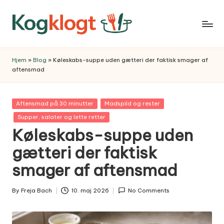
Skip
to
content
Hjem
»
Blog
»
Køleskabs-suppe uden gætteri der faktisk smager af
aftensmad
Posted
Aftensmad på 30 minutter
Madspild og rester
in
Supper, salater og lette retter
Køleskabs-suppe uden
gætteri der faktisk
smager af aftensmad
By
Freja Bach
10. maj 2026
No Comments
Posted
by