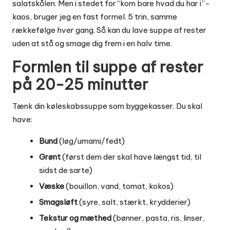
salatskålen. Men i stedet for “kom bare hvad du har i”-
kaos, bruger jeg en fast formel. 5 trin, samme
rækkefølge hver gang. Så kan du lave suppe af rester
uden at stå og smage dig frem i en halv time.
Formlen til suppe af rester
på 20-25 minutter
Tænk din køleskabssuppe som byggekasser. Du skal
have:
Bund
(løg/umami/fedt)
Grønt
(først dem der skal have længst tid, til
sidst de sarte)
Væske
(bouillon, vand, tomat, kokos)
Smagsløft
(syre, salt, stærkt, krydderier)
Tekstur og mæthed
(bønner, pasta, ris, linser,