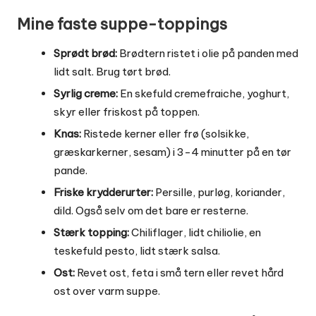
Mine faste suppe-toppings
Sprødt brød:
Brødtern ristet i olie på panden med
lidt salt. Brug tørt brød.
Syrlig creme:
En skefuld cremefraiche, yoghurt,
skyr eller friskost på toppen.
Knas:
Ristede kerner eller frø (solsikke,
græskarkerner, sesam) i 3-4 minutter på en tør
pande.
Friske krydderurter:
Persille, purløg, koriander,
dild. Også selv om det bare er resterne.
Stærk topping:
Chiliflager, lidt chiliolie, en
teskefuld pesto, lidt stærk salsa.
Ost:
Revet ost, feta i små tern eller revet hård
ost over varm suppe.