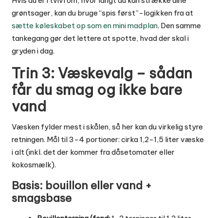
Hvis du er i tvivl om, hvor langt du kan strække dine
grøntsager, kan du bruge “spis først”-logikken fra at
sætte køleskabet op som en mini madplan
. Den samme
tankegang gør det lettere at spotte, hvad der skal i
gryden i dag.
Trin 3: Væskevalg – sådan
får du smag og ikke bare
vand
Væsken fylder mest i skålen, så her kan du virkelig styre
retningen. Mål til 3-4 portioner: cirka 1,2-1,5 liter væske
i alt (inkl. det der kommer fra dåsetomater eller
kokosmælk).
Basis: bouillon eller vand +
smagsbase