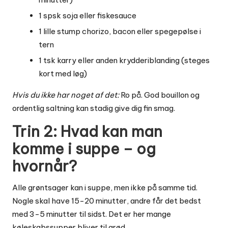
1 spsk soja eller fiskesauce
1 lille stump chorizo, bacon eller spegepølse i
tern
1 tsk karry eller anden krydderiblanding (steges
kort med løg)
Hvis du ikke har noget af det:
Ro på. God bouillon og
ordentlig saltning kan stadig give dig fin smag.
Trin 2: Hvad kan man
komme i suppe – og
hvornår?
Alle grøntsager kan i suppe, men ikke på samme tid.
Nogle skal have 15-20 minutter, andre får det bedst
med 3-5 minutter til sidst. Det er her mange
køleskabssupper bliver til grød.