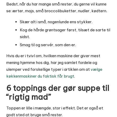
Bedst, når du har mange små rester, du gerne vil kunne
se: ærter, majs, små broccolibuketter, nudler, kødtern.
Skær alt i små, nogenlunde ens stykker.
Kog de hårde grøntsager først, tilsæt de sarte til
sidst.
Smag til og servér, som den er.
Hvis du er i tvivl om, hvilken maskine der giver mest
mening hjemme hos dig, har jeg samlet fordele og
ulemper ved forskellige typer i artiklen om at
vælge
køkkenmaskiner du faktisk får brugt
.
6 toppings der gør suppe til
“rigtig mad”
Toppen er lille i mængde, stor i effekt. Det er også et
godt sted at bruge små rester.