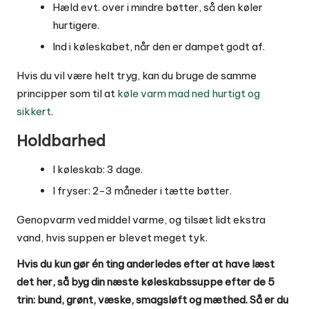
Hæld evt. over i mindre bøtter, så den køler
hurtigere.
Ind i køleskabet, når den er dampet godt af.
Hvis du vil være helt tryg, kan du bruge de samme
principper som til at
køle varm mad ned hurtigt og
sikkert
.
Holdbarhed
I køleskab: 3 dage.
I fryser: 2-3 måneder i tætte bøtter.
Genopvarm ved middel varme, og tilsæt lidt ekstra
vand, hvis suppen er blevet meget tyk.
Hvis du kun gør én ting anderledes efter at have læst
det her, så byg din næste køleskabssuppe efter de 5
trin: bund, grønt, væske, smagsløft og mæthed. Så er du