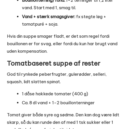
Bouillonterning/fond:
1-2 terninger til 1,2 liter
vand. Start med 1, smag til.
Vand + stærk smagsgiver:
fx stegte løg +
tomatpuré + soja.
Hvis din suppe smager fladt, er det som regel fordi
bouillonen er for svag, eller fordi du kun har brugt vand
uden kompensation.
Tomatbaseret suppe af rester
God til rynkede peberfrugter, gulerødder, selleri,
squash, lidt slatten spinat.
1 dåse hakkede tomater (400 g)
Ca. 8 dl vand + 1-2 bouillonterninger
Tomat giver både syre og sødme. Den kan dog være lidt
skarp, så du kan runde den af med 1 tsk sukker eller 1