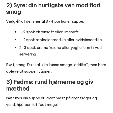
2) Syre: din hurtigste ven mod flad
smag
Vælg
én
af dem her til 3-4 portioner suppe:
1-2 spsk citronsaft eller limesaft
1-2 spsk æblecidereddike eller hvidvinseddike
2-3 spsk cremefraiche eller yoghurt rørt i ved
servering
Rør i, smag. Du skal ikke kunne smage “eddike”, men bare
opleve at suppen vågner.
3) Fedme: rund hjørnerne og giv
mæthed
Især hvis din suppe er lavet mest på grøntsager og
vand, hjælper lidt fedt meget.