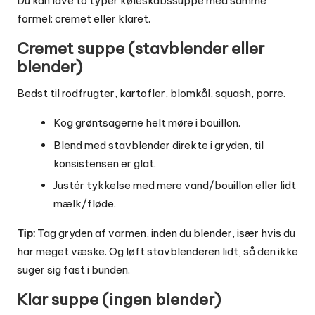
Du kan lave to typer køleskabssuppe med samme
formel: cremet eller klaret.
Cremet suppe (stavblender eller
blender)
Bedst til rodfrugter, kartofler, blomkål, squash, porre.
Kog grøntsagerne helt møre i bouillon.
Blend med stavblender direkte i gryden, til
konsistensen er glat.
Justér tykkelse med mere vand/bouillon eller lidt
mælk/fløde.
Tip:
Tag gryden af varmen, inden du blender, især hvis du
har meget væske. Og løft stavblenderen lidt, så den ikke
suger sig fast i bunden.
Klar suppe (ingen blender)