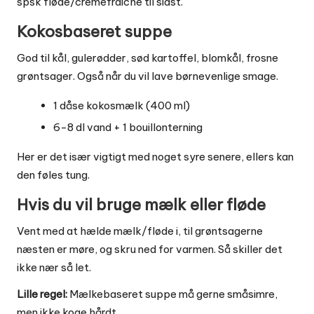
spsk fløde/cremefraiche til sidst.
Kokosbaseret suppe
God til kål, gulerødder, sød kartoffel, blomkål, frosne
grøntsager. Også når du vil lave børnevenlige smage.
1 dåse kokosmælk (400 ml)
6-8 dl vand + 1 bouillonterning
Her er det især vigtigt med noget syre senere, ellers kan
den føles tung.
Hvis du vil bruge mælk eller fløde
Vent med at hælde mælk/fløde i, til grøntsagerne
næsten er møre, og skru ned for varmen. Så skiller det
ikke nær så let.
Lille regel:
Mælkebaseret suppe må gerne småsimre,
men ikke koge hårdt.