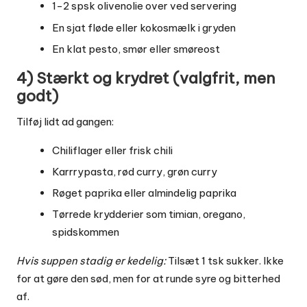
1-2 spsk olivenolie over ved servering
En sjat fløde eller kokosmælk i gryden
En klat pesto, smør eller smøreost
4) Stærkt og krydret (valgfrit, men
godt)
Tilføj lidt ad gangen:
Chiliflager eller frisk chili
Karrrypasta, rød curry, grøn curry
Røget paprika eller almindelig paprika
Tørrede krydderier som timian, oregano,
spidskommen
Hvis suppen stadig er kedelig:
Tilsæt 1 tsk sukker. Ikke
for at gøre den sød, men for at runde syre og bitterhed
af.