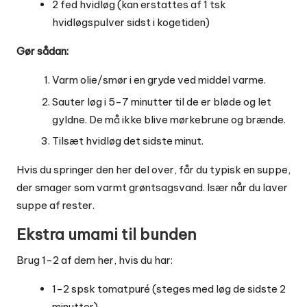
2 fed hvidløg (kan erstattes af 1 tsk
hvidløgspulver sidst i kogetiden)
Gør sådan:
Varm olie/smør i en gryde ved middel varme.
Sauter løg i 5-7 minutter til de er bløde og let
gyldne. De må ikke blive mørkebrune og brænde.
Tilsæt hvidløg det sidste minut.
Hvis du springer den her del over, får du typisk en suppe,
der smager som varmt grøntsagsvand. Især når du laver
suppe af rester.
Ekstra umami til bunden
Brug 1-2 af dem her, hvis du har:
1-2 spsk tomatpuré (steges med løg de sidste 2
minutter)