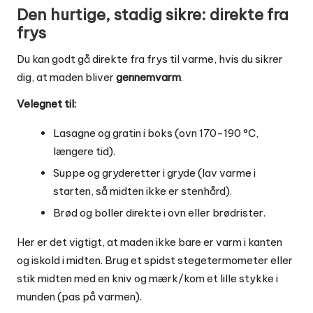
Den hurtige, stadig sikre: direkte fra
frys
Du kan godt gå direkte fra frys til varme, hvis du sikrer
dig, at maden bliver
gennemvarm
.
Velegnet til:
Lasagne og gratin i boks (ovn 170-190 °C,
længere tid).
Suppe og gryderetter i gryde (lav varme i
starten, så midten ikke er stenhård).
Brød og boller direkte i ovn eller brødrister.
Her er det vigtigt, at maden ikke bare er varm i kanten
og iskold i midten. Brug et spidst stegetermometer eller
stik midten med en kniv og mærk/kom et lille stykke i
munden (pas på varmen).