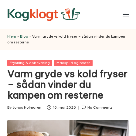
Skip
to
content
Hjem
»
Blog
»
Varm gryde vs kold fryser – sådan vinder du kampen
om resterne
Posted
Frysning & opbevaring
Madspild og rester
in
Varm gryde vs kold fryser
– sådan vinder du
kampen om resterne
By
Jonas Holmgren
16. maj 2026
No Comments
Posted
by