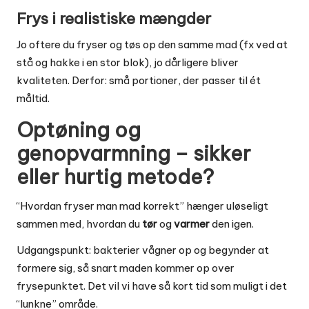
Frys i realistiske mængder
Jo oftere du fryser og tøs op den samme mad (fx ved at
stå og hakke i en stor blok), jo dårligere bliver
kvaliteten. Derfor: små portioner, der passer til ét
måltid.
Optøning og
genopvarmning – sikker
eller hurtig metode?
“Hvordan fryser man mad korrekt” hænger uløseligt
sammen med, hvordan du
tør
og
varmer
den igen.
Udgangspunkt: bakterier vågner op og begynder at
formere sig, så snart maden kommer op over
frysepunktet. Det vil vi have så kort tid som muligt i det
“lunkne” område.