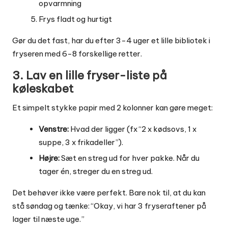
opvarmning
Frys fladt og hurtigt
Gør du det fast, har du efter 3-4 uger et lille bibliotek i
fryseren med 6-8 forskellige retter.
3. Lav en lille fryser-liste på
køleskabet
Et simpelt stykke papir med 2 kolonner kan gøre meget:
Venstre:
Hvad der ligger (fx “2 x kødsovs, 1 x
suppe, 3 x frikadeller”).
Højre:
Sæt en streg ud for hver pakke. Når du
tager én, streger du en streg ud.
Det behøver ikke være perfekt. Bare nok til, at du kan
stå søndag og tænke: “Okay, vi har 3 fryseraftener på
lager til næste uge.”