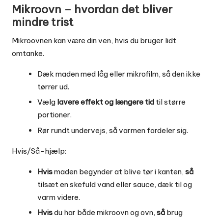
Mikroovn – hvordan det bliver
mindre trist
Mikroovnen kan være din ven, hvis du bruger lidt
omtanke.
Dæk maden med låg eller mikrofilm, så den ikke
tørrer ud.
Vælg
lavere effekt og længere tid
til større
portioner.
Rør rundt undervejs, så varmen fordeler sig.
Hvis/Så-hjælp:
Hvis
maden begynder at blive tør i kanten,
så
tilsæt en skefuld vand eller sauce, dæk til og
varm videre.
Hvis
du har både mikroovn og ovn,
så
brug