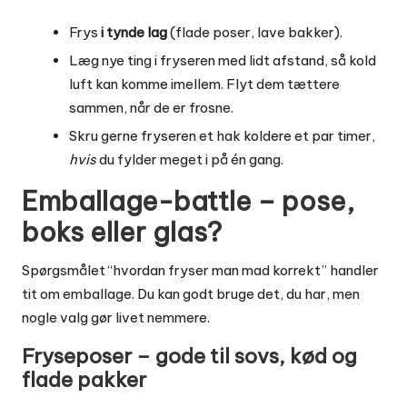
Frys
i tynde lag
(flade poser, lave bakker).
Læg nye ting i fryseren med lidt afstand, så kold
luft kan komme imellem. Flyt dem tættere
sammen, når de er frosne.
Skru gerne fryseren et hak koldere et par timer,
hvis
du fylder meget i på én gang.
Emballage-battle – pose,
boks eller glas?
Spørgsmålet “hvordan fryser man mad korrekt” handler
tit om emballage. Du kan godt bruge det, du har, men
nogle valg gør livet nemmere.
Fryseposer – gode til sovs, kød og
flade pakker