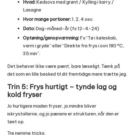
Hvad:
Kødsovs med grønt / Kylling i karry /
Lasagne
Hvor mange portioner:
1, 2, 4 osv.
Dato:
Dag-måned-år (fx 12-4-24)
Optøning/genopvarmning:
Fx “Tø i køleskab,
varm i gryde” eller “Direkte fra frys i ovn 180 °C,
35 min”.
Det behøver ikke være pænt, bare læseligt. Tænk på
det som en lille besked til dit fremtidige mere trætte jeg.
Trin 5: Frys hurtigt – tynde lag og
kold fryser
Jo hurtigere maden fryser, jo mindre bliver
iskrystallerne, og jo pænere er strukturen, når den er
tøet op.
Tre nemme tricks: