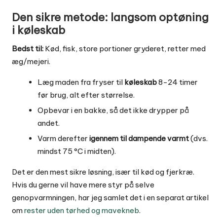
Den sikre metode: langsom optøning
i køleskab
Bedst til:
Kød, fisk, store portioner gryderet, retter med
æg/mejeri.
Læg maden fra fryser til
køleskab
8-24 timer
før brug, alt efter størrelse.
Opbevar i en bakke, så det ikke drypper på
andet.
Varm derefter
igennem til dampende varmt
(dvs.
mindst 75 °C i midten).
Det er den mest sikre løsning, især til kød og fjerkræ.
Hvis du gerne vil have mere styr på selve
genopvarmningen, har jeg samlet det i en separat artikel
om
rester uden tørhed og mavekneb
.