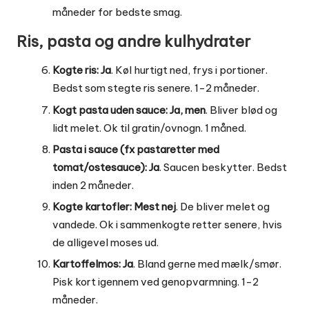
måneder for bedste smag.
Ris, pasta og andre kulhydrater
Kogte ris:
Ja
. Køl hurtigt ned, frys i portioner.
Bedst som stegte ris senere. 1-2 måneder.
Kogt pasta uden sauce:
Ja, men
. Bliver blød og
lidt melet. Ok til gratin/ovnogn. 1 måned.
Pasta i sauce (fx pastaretter med
tomat/ostesauce):
Ja
. Saucen beskytter. Bedst
inden 2 måneder.
Kogte kartofler:
Mest nej
. De bliver melet og
vandede. Ok i sammenkogte retter senere, hvis
de alligevel moses ud.
Kartoffelmos:
Ja
. Bland gerne med mælk/smør.
Pisk kort igennem ved genopvarmning. 1-2
måneder.