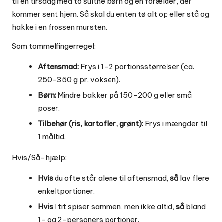
til en tirsdag med to sultne børn og én forælder, der
kommer sent hjem. Så skal du enten tø alt op eller stå og
hakke i en frossen mursten.
Som tommelfingerregel:
Aftensmad:
Frys i 1-2 portionsstørrelser (ca.
250-350 g pr. voksen).
Børn:
Mindre bakker på 150-200 g eller små
poser.
Tilbehør (ris, kartofler, grønt):
Frys i mængder til
1 måltid.
Hvis/Så-hjælp:
Hvis
du ofte står alene til aftensmad,
så
lav flere
enkeltportioner.
Hvis
I tit spiser sammen, men ikke altid,
så
bland
1- og 2-personers portioner.