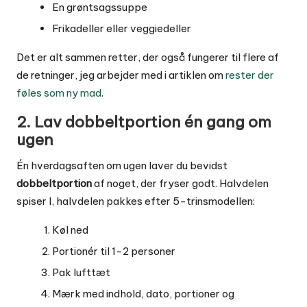
En grøntsagssuppe
Frikadeller eller veggiedeller
Det er alt sammen retter, der også fungerer til flere af
de retninger, jeg arbejder med i artiklen om
rester der
føles som ny mad
.
2. Lav dobbeltportion én gang om
ugen
Én hverdagsaften om ugen laver du bevidst
dobbeltportion
af noget, der fryser godt. Halvdelen
spiser I, halvdelen pakkes efter 5-trinsmodellen:
Køl ned
Portionér til 1-2 personer
Pak lufttæt
Mærk med indhold, dato, portioner og