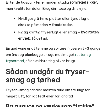
Efter de tidspunkter er maden stadig
som regel sikker
,
men kvaliteten daler. Brug din næse og dine øjne:
Hvidlige/grå tørre pletter eller tyndt lag is
direkte på maden =
frostskader
.
Rigtig kraftig fryserlugt eller smag =
kvaliteten
er væk
, få det ud.
En god vane er at tømme og sortere fryseren 2-3 gange
om året og planlægge en uge med meget
rester og
frysermad
, så de ældste ting bliver brugt.
Sådan undgår du fryser-
smag og tørhed
Fryser-smag handler næsten altid om tre ting: for
meget luft, for lidt fedt eller for lang tid.
Brug sauce og væske som “frakke”