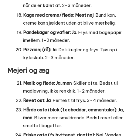
når de er kølet af. 2-3 måneder.
Kage med creme/fløde:
Mest nej
. Bund kan,
creme kan sjældent uden at blive mærkelig.
Pandekager og vafler:
Ja
. Frys med bagepapir
imellem. 1-2 måneder.
Pizzadej (rå):
Ja
. Del i kugler og frys. Tøs op i
køleskab. 2-3 måneder.
Mejeri og æg
Mælk og fløde:
Ja, men
. Skiller ofte. Bedst til
madlavning, ikke ren drik. 1-2 måneder.
Revet ost:
Ja
. Perfekt til frys. 3-4 måneder.
Hårde oste i blok (fx cheddar, emmentaler):
Ja,
men
. Bliver mere smuldrende. Bedst revet eller
smeltet bagefter.
Friske oste (fx hytteost, ricotta):
Nej
. Vanden