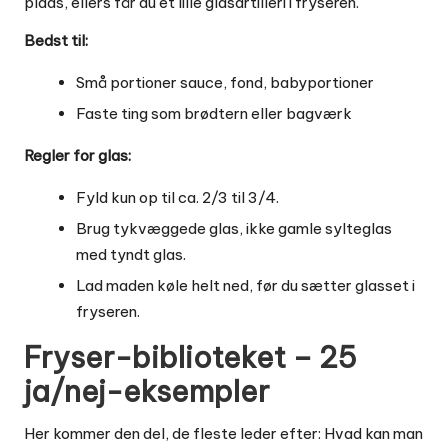
plads, ellers får du et lille glasartilleri i fryseren.
Bedst til:
Små portioner sauce, fond, babyportioner
Faste ting som brødtern eller bagværk
Regler for glas:
Fyld kun op til ca. 2/3 til 3/4.
Brug tykvæggede glas, ikke gamle sylteglas
med tyndt glas.
Lad maden køle helt ned, før du sætter glasset i
fryseren.
Fryser-biblioteket – 25
ja/nej-eksempler
Her kommer den del, de fleste leder efter: Hvad kan man