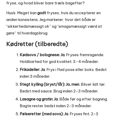
fryse, og hvad bliver bare træls bagefter?
Husk: Meget kan
godt
fryses, hvis du accepterer en
anden konsistens. Jeg markerer, hvor det både er
“sikkerhedsmæssigt ok” og “smagsmæssigt værd at
gøre” til hverdagsbrug.
Kødretter (tilberedte)
Kødsovs / bolognese:
Ja
. Fryses fremragende.
Holdbarhed for god kvalitet: 3-4 måneder.
Frikadeller:
Ja
. Frys i flad pose eller boks. Bedst
inden 3 måneder.
Stegt kylling (bryst/lår):
Ja, men
. Bliver lidt tør.
Bedst med sauce. Brug inden 2-3 måneder.
Lasagne og gratin:
Ja
. Både før og efter bagning.
Bagte rester bedst inden 2-3 måneder.
Pølseretter (med sovs):
Ja
. Fryses fint. 2-3