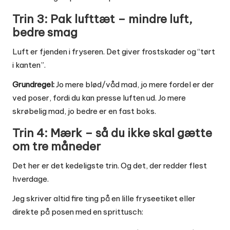
Trin 3: Pak lufttæt – mindre luft,
bedre smag
Luft er fjenden i fryseren. Det giver frostskader og “tørt
i kanten”.
Grundregel:
Jo mere blød/våd mad, jo mere fordel er der
ved poser, fordi du kan presse luften ud. Jo mere
skrøbelig mad, jo bedre er en fast boks.
Trin 4: Mærk – så du ikke skal gætte
om tre måneder
Det her er det kedeligste trin. Og det, der redder flest
hverdage.
Jeg skriver altid fire ting på en lille fryseetiket eller
direkte på posen med en sprittusch: