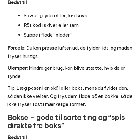
Bedst til:
Sovse, gryderetter, kødsovs
Råt kød i skiver eller tern
Suppe i flade “plader”
Fordele:
Du kan presse luften ud, de fylder lidt, og maden
fryser hurtigt.
Ulemper:
Mindre genbrug, kan blive utætte, hvis de er
tynde.
Tip: Læg posen i en skål eller boks, mens du fylder den,
så den ikke vælter. Og frys dem flade på en bakke, så de
ikke fryser fast i mærkelige former.
Bokse – gode til sarte ting og “spis
direkte fra boks”
Bedst til: