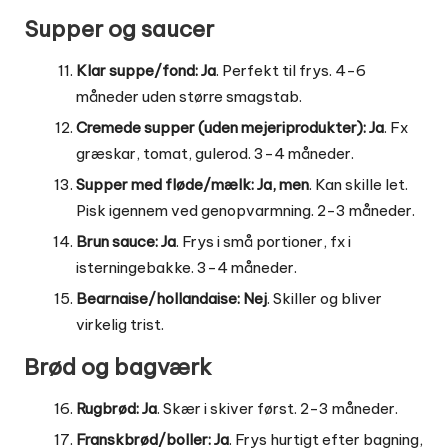
Supper og saucer
Klar suppe/fond:
Ja
. Perfekt til frys. 4-6
måneder uden større smagstab.
Cremede supper (uden mejeriprodukter):
Ja
. Fx
græskar, tomat, gulerod. 3-4 måneder.
Supper med fløde/mælk:
Ja, men
. Kan skille let.
Pisk igennem ved genopvarmning. 2-3 måneder.
Brun sauce:
Ja
. Frys i små portioner, fx i
isterningebakke. 3-4 måneder.
Bearnaise/hollandaise:
Nej
. Skiller og bliver
virkelig trist.
Brød og bagværk
Rugbrød:
Ja
. Skær i skiver først. 2-3 måneder.
Franskbrød/boller:
Ja
. Frys hurtigt efter bagning,