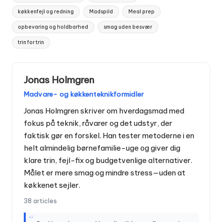
køkkenfejl og redning
Madspild
Meal prep
opbevaring og holdbarhed
smag uden besvær
trin for trin
Jonas Holmgren
Madvare- og køkkenteknikformidler
Jonas Holmgren skriver om hverdagsmad med
fokus på teknik, råvarer og det udstyr, der
faktisk gør en forskel. Han tester metoderne i en
helt almindelig børnefamilie-uge og giver dig
klare trin, fejl-fix og budgetvenlige alternativer.
Målet er mere smag og mindre stress—uden at
køkkenet sejler.
38 articles
“