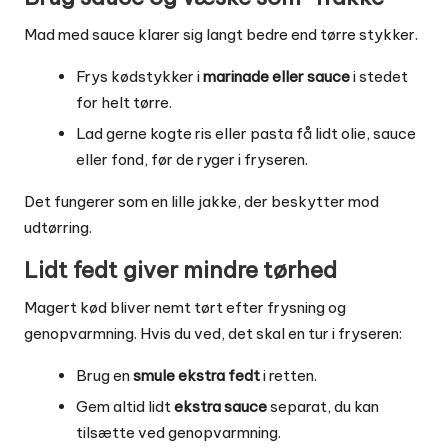
Mad med sauce klarer sig langt bedre end tørre stykker.
Frys kødstykker i
marinade eller sauce
i stedet
for helt tørre.
Lad gerne kogte ris eller pasta få lidt olie, sauce
eller fond, før de ryger i fryseren.
Det fungerer som en lille jakke, der beskytter mod
udtørring.
Lidt fedt giver mindre tørhed
Magert kød bliver nemt tørt efter frysning og
genopvarmning. Hvis du ved, det skal en tur i fryseren:
Brug en
smule ekstra fedt
i retten.
Gem altid lidt
ekstra sauce
separat, du kan
tilsætte ved genopvarmning.