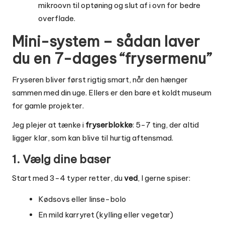
mikroovn til optøning og slut af i ovn for bedre
overflade.
Mini-system – sådan laver
du en 7-dages “frysermenu”
Fryseren bliver først rigtig smart, når den hænger
sammen med din uge. Ellers er den bare et koldt museum
for gamle projekter.
Jeg plejer at tænke i
fryserblokke
: 5-7 ting, der altid
ligger klar, som kan blive til hurtig aftensmad.
1. Vælg dine baser
Start med 3-4 typer retter, du
ved
, I gerne spiser:
Kødsovs eller linse-bolo
En mild karryret (kylling eller vegetar)