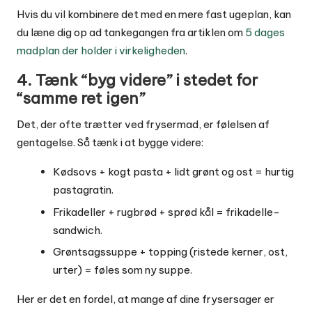
Hvis du vil kombinere det med en mere fast ugeplan, kan
du læne dig op ad tankegangen fra artiklen om
5 dages
madplan der holder i virkeligheden
.
4. Tænk “byg videre” i stedet for
“samme ret igen”
Det, der ofte trætter ved frysermad, er følelsen af
gentagelse. Så tænk i at bygge videre:
Kødsovs + kogt pasta + lidt grønt og ost = hurtig
pastagratin.
Frikadeller + rugbrød + sprød kål = frikadelle-
sandwich.
Grøntsagssuppe + topping (ristede kerner, ost,
urter) = føles som ny suppe.
Her er det en fordel, at mange af dine frysersager er