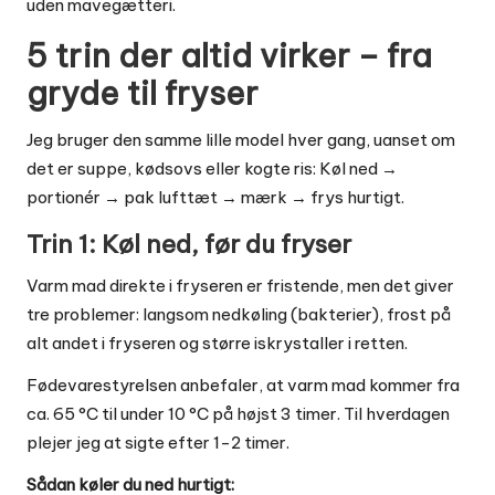
uden mavegætteri.
5 trin der altid virker – fra
gryde til fryser
Jeg bruger den samme lille model hver gang, uanset om
det er suppe, kødsovs eller kogte ris: Køl ned →
portionér → pak lufttæt → mærk → frys hurtigt.
Trin 1: Køl ned, før du fryser
Varm mad direkte i fryseren er fristende, men det giver
tre problemer: langsom nedkøling (bakterier), frost på
alt andet i fryseren og større iskrystaller i retten.
Fødevarestyrelsen anbefaler, at varm mad kommer fra
ca. 65 °C til under 10 °C på højst 3 timer. Til hverdagen
plejer jeg at sigte efter 1-2 timer.
Sådan køler du ned hurtigt: