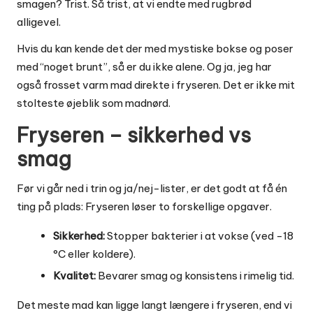
smagen? Trist. Så trist, at vi endte med rugbrød
alligevel.
Hvis du kan kende det der med mystiske bokse og poser
med “noget brunt”, så er du ikke alene. Og ja, jeg har
også frosset varm mad direkte i fryseren. Det er ikke mit
stolteste øjeblik som madnørd.
Fryseren – sikkerhed vs
smag
Før vi går ned i trin og ja/nej-lister, er det godt at få én
ting på plads: Fryseren løser to forskellige opgaver.
Sikkerhed:
Stopper bakterier i at vokse (ved -18
°C eller koldere).
Kvalitet:
Bevarer smag og konsistens i rimelig tid.
Det meste mad kan ligge langt længere i fryseren, end vi