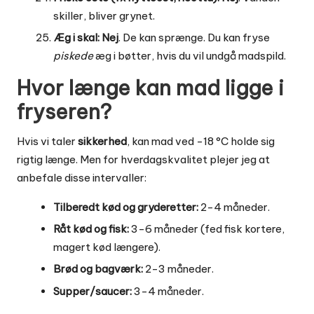
skiller, bliver grynet.
Æg i skal:
Nej
. De kan sprænge. Du kan fryse
piskede
æg i bøtter, hvis du vil undgå madspild.
Hvor længe kan mad ligge i
fryseren?
Hvis vi taler
sikkerhed
, kan mad ved -18 °C holde sig
rigtig længe. Men for hverdagskvalitet plejer jeg at
anbefale disse intervaller:
Tilberedt kød og gryderetter:
2-4 måneder.
Råt kød og fisk:
3-6 måneder (fed fisk kortere,
magert kød længere).
Brød og bagværk:
2-3 måneder.
Supper/saucer:
3-4 måneder.