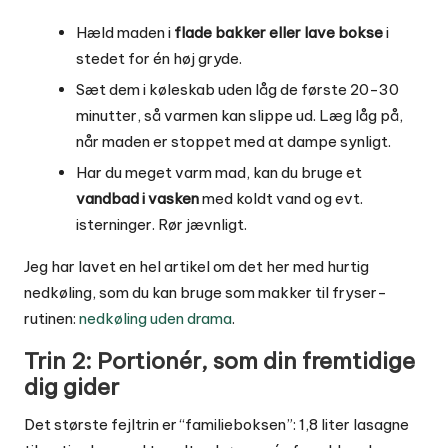
Hæld maden i
flade bakker eller lave bokse
i
stedet for én høj gryde.
Sæt dem i køleskab uden låg de første 20-30
minutter, så varmen kan slippe ud. Læg låg på,
når maden er stoppet med at dampe synligt.
Har du meget varm mad, kan du bruge et
vandbad i vasken
med koldt vand og evt.
isterninger. Rør jævnligt.
Jeg har lavet en hel artikel om det her med hurtig
nedkøling, som du kan bruge som makker til fryser-
rutinen:
nedkøling uden drama
.
Trin 2: Portionér, som din fremtidige
dig gider
Det største fejltrin er “familieboksen”: 1,8 liter lasagne