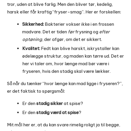
tror, uden at blive farlig. Men den bliver tør, kedelig,
harsk eller får kraftig “fryser-smag”. Her er forskellen:
Sikkerhed:
Bakterier vokser ikke i en frossen
madvare. Det er tiden
før
frysning og
efter
optøning
, der afgør, om det er sikkert.
Kvalitet:
Fedt kan blive harskt, iskrystaller kan
ødelægge struktur, og maden kan tørre ud. Det er
her vi taler om, hvor længe mad bør være i
fryseren, hvis den stadig skal være lækker.
Så når du tænker “hvor længe kan mad ligge i fryseren?”,
er det faktisk to spørgsmål:
Er den
stadig sikker
at spise?
Er den
stadig værd at spise
?
Mit mål her er, at du kan svare rimelig roligt ja til begge,