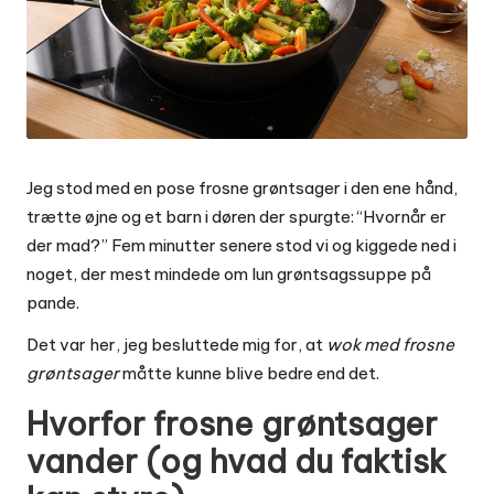
Jeg stod med en pose frosne grøntsager i den ene hånd,
trætte øjne og et barn i døren der spurgte: “Hvornår er
der mad?” Fem minutter senere stod vi og kiggede ned i
noget, der mest mindede om lun grøntsagssuppe på
pande.
Det var her, jeg besluttede mig for, at
wok med frosne
grøntsager
måtte kunne blive bedre end det.
Hvorfor frosne grøntsager
vander (og hvad du faktisk