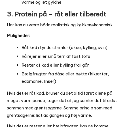
varme og let gyldne
3. Protein på – råt eller tilberedt
Her kan du være både realistisk og køkkenøkonomisk.
Muligheder:
Råt kød i tynde strimler (okse, kylling, svin)
Rå rejer eller små tern af fast tofu
Rester af kød eller kylling fra i går
Bælgfrugter fra dåse eller bøtte (kikærter,
edamame, linser)
Hvis det er råt kød, bruner du det altid først alene på
meget varm pande, tager det af, og samler det til sidst
sammen med grøntsagerne. Samme princip som med
grøntsagerne: lidt ad gangen og høj varme.
Hvis det er rester eller bælgfrugter, kan de komme