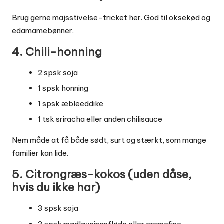
Brug gerne majsstivelse-tricket her. God til oksekød og
edamamebønner.
4. Chili-honning
2 spsk soja
1 spsk honning
1 spsk æbleeddike
1 tsk sriracha eller anden chilisauce
Nem måde at få både sødt, surt og stærkt, som mange
familier kan lide.
5. Citrongræs-kokos (uden dåse,
hvis du ikke har)
3 spsk soja