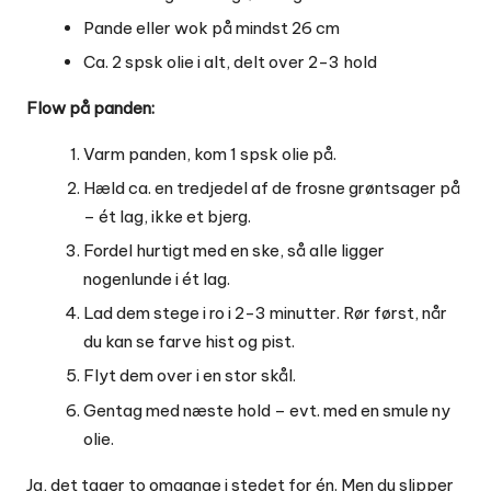
Pande eller wok på mindst 26 cm
Ca. 2 spsk olie i alt, delt over 2-3 hold
Flow på panden:
Varm panden, kom 1 spsk olie på.
Hæld ca. en tredjedel af de frosne grøntsager på
– ét lag, ikke et bjerg.
Fordel hurtigt med en ske, så alle ligger
nogenlunde i ét lag.
Lad dem stege i ro i 2-3 minutter. Rør først, når
du kan se farve hist og pist.
Flyt dem over i en stor skål.
Gentag med næste hold – evt. med en smule ny
olie.
Ja, det tager to omgange i stedet for én. Men du slipper