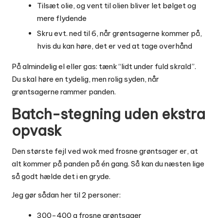
Tilsæt olie, og vent til olien bliver let bølget og
mere flydende
Skru evt. ned til 6, når grøntsagerne kommer på,
hvis du kan høre, det er ved at tage overhånd
På almindelig el eller gas: tænk “lidt under fuld skrald”.
Du skal høre en tydelig, men rolig syden, når
grøntsagerne rammer panden.
Batch-stegning uden ekstra
opvask
Den største fejl ved wok med frosne grøntsager er, at
alt kommer på panden på én gang. Så kan du næsten lige
så godt hælde det i en gryde.
Jeg gør sådan her til 2 personer:
300-400 g frosne grøntsager