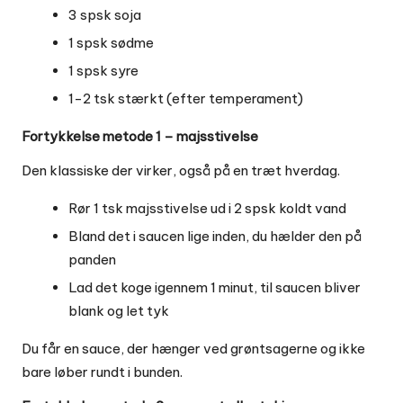
3 spsk soja
1 spsk sødme
1 spsk syre
1-2 tsk stærkt (efter temperament)
Fortykkelse metode 1 – majsstivelse
Den klassiske der virker, også på en træt hverdag.
Rør 1 tsk majsstivelse ud i 2 spsk koldt vand
Bland det i saucen lige inden, du hælder den på
panden
Lad det koge igennem 1 minut, til saucen bliver
blank og let tyk
Du får en sauce, der hænger ved grøntsagerne og ikke
bare løber rundt i bunden.