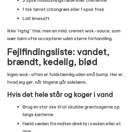
3 spsk madlavningsfløde eller cremefine
1 tsk tørret citrongræs eller 1 spsk frisk
Lidt limesaft
Ikke “rigtig” thai, men en mild, cremet wok-sauce, som
især børn ofte accepterer uden større forhandling.
Fejlfindingsliste: vandet,
brændt, kedelig, blød
Ingen wok-aften er fuldstændig uden små bump. Her er,
hvad jeg gør, når tingene går sidelæns.
Hvis det hele står og koger i vand
Brug en stor ske til at skubbe grøntsagerne op
langs kanterne
Hæld væden fra midten direkte i vasken eller et
glas