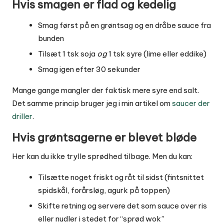
Hvis smagen er flad og kedelig
Smag først på en grøntsag og en dråbe sauce fra
bunden
Tilsæt 1 tsk soja
og
1 tsk syre (lime eller eddike)
Smag igen efter 30 sekunder
Mange gange mangler der faktisk mere syre end salt.
Det samme princip bruger jeg i min artikel om
saucer der
driller
.
Hvis grøntsagerne er blevet bløde
Her kan du ikke trylle sprødhed tilbage. Men du kan:
Tilsætte noget friskt og råt til sidst (fintsnittet
spidskål, forårsløg, agurk på toppen)
Skifte retning og servere det som sauce over ris
eller nudler i stedet for “sprød wok”