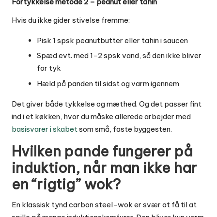
Fortykkelse metode 2 – peanut eller tahin
Hvis du ikke gider stivelse fremme:
Pisk 1 spsk peanutbutter eller tahin i saucen
Spæd evt. med 1-2 spsk vand, så den ikke bliver
for tyk
Hæld på panden til sidst og varm igennem
Det giver både tykkelse og mæthed. Og det passer fint
ind i et køkken, hvor du måske allerede arbejder med
basisvarer i skabet
som små, faste byggesten.
Hvilken pande fungerer på
induktion, når man ikke har
en “rigtig” wok?
En klassisk tynd carbon steel-wok er svær at få til at