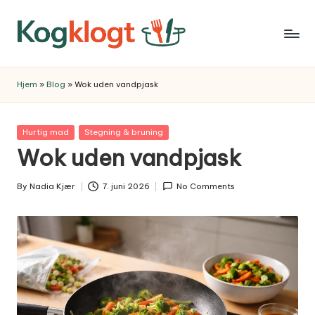
Skip
to
content
Hjem
»
Blog
»
Wok uden vandpjask
Posted
Hurtig mad
Stegning & bruning
in
Wok uden vandpjask
By
Nadia Kjær
7. juni 2026
No Comments
Posted
by