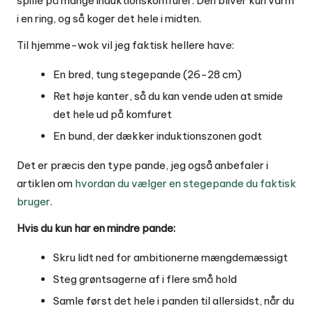
spille på mange induktionskomfurer. Den bliver kun varm
i en ring, og så koger det hele i midten.
Til hjemme-wok vil jeg faktisk hellere have:
En bred, tung stegepande (26-28 cm)
Ret høje kanter, så du kan vende uden at smide
det hele ud på komfuret
En bund, der dækker induktionszonen godt
Det er præcis den type pande, jeg også anbefaler i
artiklen om
hvordan du vælger en stegepande du faktisk
bruger
.
Hvis du kun har en mindre pande:
Skru lidt ned for ambitionerne mængdemæssigt
Steg grøntsagerne af i flere små hold
Samle først det hele i panden til allersidst, når du