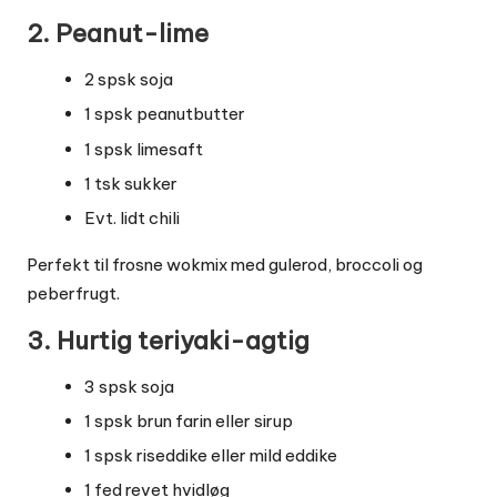
2. Peanut-lime
2 spsk soja
1 spsk peanutbutter
1 spsk limesaft
1 tsk sukker
Evt. lidt chili
Perfekt til frosne wokmix med gulerod, broccoli og
peberfrugt.
3. Hurtig teriyaki-agtig
3 spsk soja
1 spsk brun farin eller sirup
1 spsk riseddike eller mild eddike
1 fed revet hvidløg